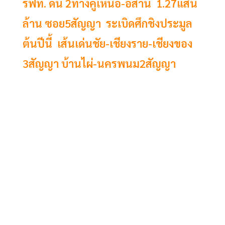
รฟท. ดัน 2ทางคู่เหนือ-อีสาน 1.27แสน
ล้าน ซอย5สัญญา ระเบิดศึกชิงประมูล
ต้นปีนี้ เส้นเด่นชัย-เชียงราย-เชียงของ
3สัญญา บ้านไผ่-นครพนม2สัญญา