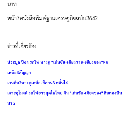
บาท
หน้า7หนังสือพิมพ์ฐานเศรษฐกิจฉบับ3642
ข่าวที่เกี่ยวข้อง
ประมูล ปี64 รถไฟ ทางคู่ “เด่นชัย-เชียงราย-เชียงของ”หด
เหลือ3สัญญา
เวนคืน2ทางคู่เหนือ-อีสาน3 หมื่นไร่
เจาะอุโมงค์ รถไฟยาวสุดในไทย ดัน "เด่นชัย-เชียงของ" สิบสองปัน
นา 2