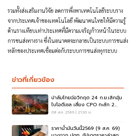
รวมทั้งส่งเสริมงานวิจัย ลดการพึ่งพาเทคโนโลยีระบบราง
จากประเทศเจ้าของเทคโนโลยี พัฒนาคนไทยให้มีความรู้
ด้านรางเทียบเท่าประเทศที่มีความเจริญก้าวหน้าในระบบ
การขนส่งทางราง ซึ่งในอนาคตจะกลายเป็นระบบการขนส่ง
หลักของประเทศเชื่อมต่อกับระบบการขนส่งทุกระบบ
ข่าวที่เกี่ยวข้อง
ปาล์มไทยจ่อวิกฤต 24 ก.ย.เลิกอุ้ม
ไบโอดีเซล เสี่ยง CPO ทะลัก 2
ล้านตัน
08 ส.ค. 2569 | 21:30 น.
ราคาน้ำมันวันนี้2569 (9 ส.ค. 69)
บางจาก ปตท. อัปเดตราคาล่าสุด