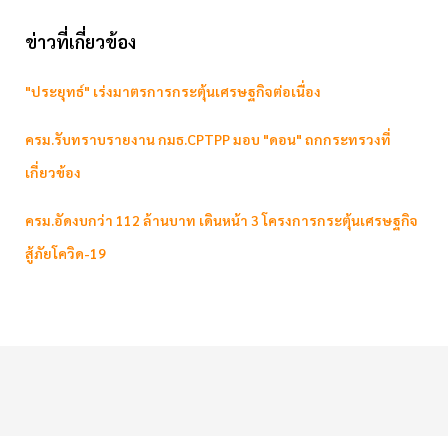
ข่าวที่เกี่ยวข้อง
"ประยุทธ์" เร่งมาตรการกระตุ้นเศรษฐกิจต่อเนื่อง
ครม.รับทราบรายงาน กมธ.CPTPP มอบ "ดอน" ถกกระทรวงที่
เกี่ยวข้อง
ครม.อัดงบกว่า 112 ล้านบาท เดินหน้า 3 โครงการกระตุ้นเศรษฐกิจ
สู้ภัยโควิด-19