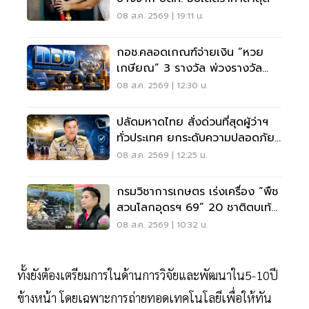
08 ส.ค. 2569 | 19:11 น.
กอช.คลอดเกณฑ์จ่ายเงิน “หวย
เกษียณ” 3 รางวัล พ่วงรางวัล
พิเศษ
08 ส.ค. 2569 | 12:30 น.
ปลัดมหาดไทย สั่งด่วนที่สุดผู้ว่าฯ
ทั่วประเทศ ยกระดับความปลอดภัย
โรงเรียน
08 ส.ค. 2569 | 12:25 น.
กรมวิชาการเกษตร เร่งเครื่อง “พืช
สวนโลกอุดรฯ 69” 20 ชาติตบเท้า
ร่วมโชว์นวัตกรรม
08 ส.ค. 2569 | 10:32 น.
ทั้งยังต้องเตรียมการในด้านการวิจัยและพัฒนาใน5-10ปี
ข้างหน้า โดยเฉพาะการถ่ายทอดเทคโนโลยีเพื่อให้ทัน