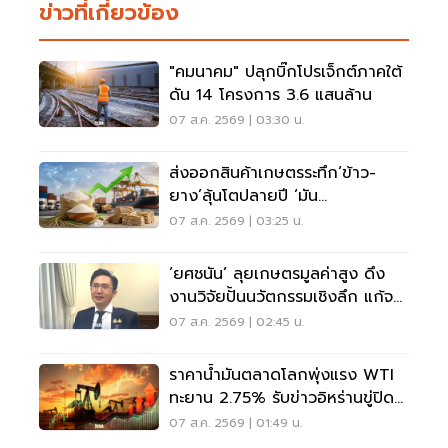
ข่าวที่เกี่ยวข้อง
"คมนาคม" ปลุกบิ๊กโปรเจ็กต์ภาคใต้
ดัน 14 โครงการ 3.6 แสนล้าน
07 ส.ค. 2569 | 03:30 น.
ส่งออกสินค้าเกษตรระทึก‘ข้าว-
ยาง’ลุ้นโตปลายปี ‘มัน
สำปะหลัง’โคม่ารับผลผลิตวูบ
07 ส.ค. 2569 | 03:25 น.
‘ยศชนัน’ ลุยเกษตรมูลค่าสูง ดึง
งานวิจัยปั้นนวัตกรรมเชิงลึก แก้จน
ทั่วประเทศ
07 ส.ค. 2569 | 02:45 น.
ราคาน้ำมันตลาดโลกพุ่งแรง WTI
ทะยาน 2.75% รับข่าวอิหร่านขู่ปิดฮ
อร์มุซ
07 ส.ค. 2569 | 01:49 น.