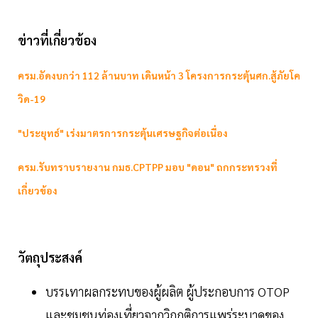
ข่าวที่เกี่ยวข้อง
ครม.อัดงบกว่า 112 ล้านบาท เดินหน้า 3 โครงการกระตุ้นศก.สู้ภัยโค
วิด-19
"ประยุทธ์" เร่งมาตรการกระตุ้นเศรษฐกิจต่อเนื่อง
ครม.รับทราบรายงาน กมธ.CPTPP มอบ "ดอน" ถกกระทรวงที่
เกี่ยวข้อง
วัตถุประสงค์
บรรเทาผลกระทบของผู้ผลิต ผู้ประกอบการ OTOP
และชุมชนท่องเที่ยวจากวิกฤติการแพร่ระบาดของ