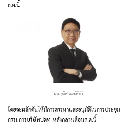
ธ.ค.นี้
นายกุลิศ สมบัติศิริ
โดยจะผลักดันให้มีการสรรหาและอนุมัติในการประชุม
กรรมการบริษัทปตท. หลังกลางเดือนต.ค.นี้