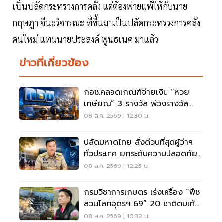
เป็นปลัดกระทรวงการคลัง แต่ต้องพ่ายแพ้ให้กับนาย
กฤษฎา จีนะวิจารณะ ที่ขึ้นมาเป็นปลัดกระทรวงการคลัง
คนใหม่ แทนนายประสงค์ พูนธเนศ มาแล้ว
ข่าวที่เกี่ยวข้อง
กอช.คลอดเกณฑ์จ่ายเงิน “หวย
เกษียณ” 3 รางวัล พ่วงรางวัล
พิเศษ
08 ส.ค. 2569 | 12:30 น.
ปลัดมหาดไทย สั่งด่วนที่สุดผู้ว่าฯ
ทั่วประเทศ ยกระดับความปลอดภัย
โรงเรียน
08 ส.ค. 2569 | 12:25 น.
กรมวิชาการเกษตร เร่งเครื่อง “พืช
สวนโลกอุดรฯ 69” 20 ชาติตบเท้า
ร่วมโชว์นวัตกรรม
08 ส.ค. 2569 | 10:32 น.