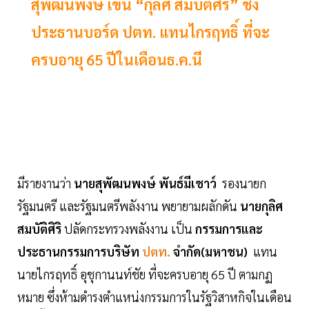
สุพัฒน์พงษ์ เข็น “กุลิศ สมบัติศิริ” ชิง
ประธานบอร์ด ปตท. แทนไกรฤทธิ์ ที่จะ
ครบอายุ 65 ปีในเดือนธ.ค.นี
มีรายงานว่า
นายสุพัฒนพงษ์ พันธ์มีเชาว์
รองนายก
รัฐมนตรี และรัฐมนตรีพลังงาน พยายามผลักดัน
นายกุลิศ
สมบัติศิริ
ปลัดกระทรวงพลังงาน เป็น
กรรมการและ
ประธานกรรมการบริษัท
ปตท.
จำกัด(มหาชน)
แทน
นายไกรฤทธิ์ อุชุกานนท์ชัย ที่จะครบอายุ 65 ปี ตามกฏ
หมาย ซึ่งห้ามดำรงตำแหน่งกรรมการในรัฐวิสาหกิจในเดือน