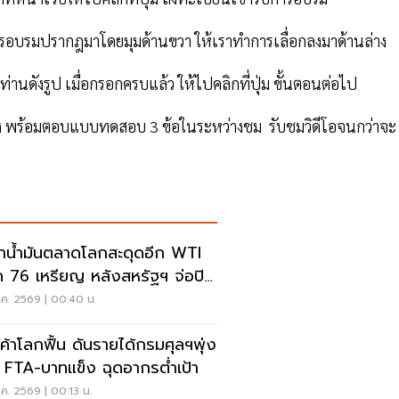
นการอบรมปรากฎมาโดยมุมด้านขวา ให้เราทำการเลื่อกลงมาด้านล่าง
านดังรูป เมื่อกรอกครบแล้ว ให้ไปคลิกที่ปุ่ม ขั้นตอนต่อไป
มง พร้อมตอบแบบทดสอบ 3 ข้อในระหว่างชม รับชมวิดีโอจนกว่าจะ
าน้ำมันตลาดโลกสะดุดอีก WTI
ด 76 เหรียญ หลังสหรัฐฯ จ่อปิด
ิหร่าน
.ค. 2569 | 00:40 น.
ค้าโลกฟื้น ดันรายได้กรมศุลฯพุ่ง
FTA-บาทแข็ง ฉุดอากรต่ำเป้า
ค. 2569 | 00:13 น.