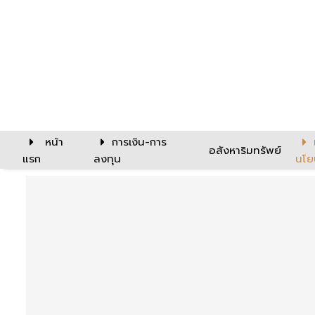
หน้า
การเงิน-การ
อสังหาริมทรัพย์
แรก
ลงทุน
นโย