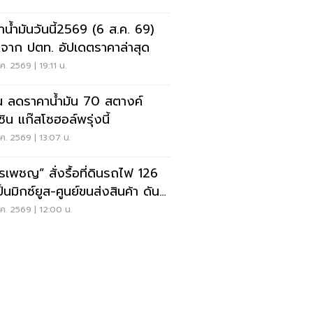
าน้ำมันวันนี้2569 (6 ส.ค. 69)
จาก ปตท. อัปเดตราคาล่าสุด
ค. 2569 | 19:11 น.
น ลดราคาน้ำมัน 70 สตางค์
ซิน แก๊สโซฮอล์พรุ่งนี้
ค. 2569 | 13:07 น.
รเพชญ” สั่งรื้อที่ดินรถไฟ 126
ปั้นมิกซ์ยูส-ศูนย์ขนส่งสินค้า ดัน
ษฐกิจเมืองกาญจนบุรี
ค. 2569 | 12:00 น.