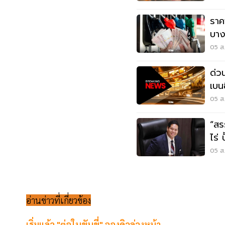
ราค
บาง
05 ส.
ด่ว
เบน
05 ส.
“สร
ไร่ 
เศร
05 ส.
อ่านข่าวที่เกี่ยวข้อง
เริ่มแล้ว "ต่อใบขับขี่" จองคิวล่วงหน้า