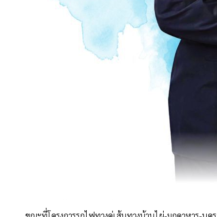
ขณะที่โครงการรถไฟทางคู่เส้นทางบ้านไผ่-มุกดาหาร-นคร