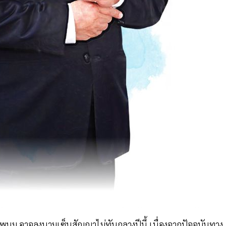
พนม อาจลงนามเซ็นสัญญาไม่ทันกลางปีนี้ เนื่องจากปัจจุบันทาง