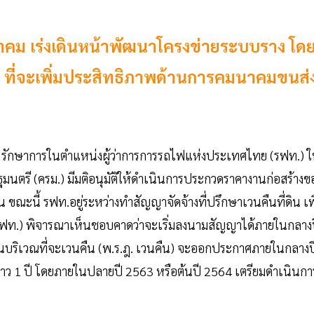
าคม เร่งเดินหน้าพัฒนาโครงข่ายระบบราง โด
ญ ที่จะเพิ่มประสิทธิภาพด้านการคมนาคมขนส่
์สิน รักษาการในตำแหน่งผู้ว่าการการรถไฟแห่งประเทศไทย (รฟท.) ใ
มนตรี (ครม.) มีมติอนุมัติให้ดำเนินการประกวดราคางานก่อสร้างข
น ขณะนี้ รฟท.อยู่ระหว่างทำสัญญาจัดจ้างที่ปรึกษาเวนคืนที่ดิน เพ
ท.) พิจารณาเห็นชอบคาดว่าจะเริ่มลงนามสัญญาได้ภายในกลาง
นบริเวณที่จะเวนคืน (พ.ร.ฎ. เวนคืน) จะออกประกาศภายในกลางป
ราว 1 ปี โดยภายในปลายปี 2563 หรือต้นปี 2564 เตรียมดำเนินกา