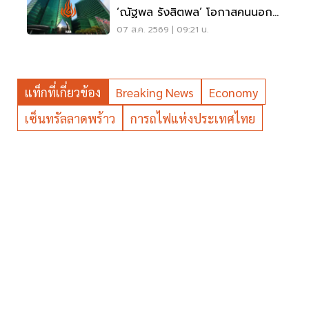
‘ณัฐพล รังสิตพล’ โอกาสคนนอก
มาแรง 95%
07 ส.ค. 2569 | 09:21 น.
แท็กที่เกี่ยวข้อง
Breaking News
Economy
เซ็นทรัลลาดพร้าว
การถไฟแห่งประเทศไทย