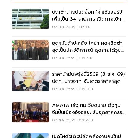
บัญชีกลางปลดล็อก ‘ค่าใช้สอยรัฐ‘
เพิ่มเป็น 34 รายการ เปิดทางเบิก
ค่าซอฟต์แวร์
07 ส.ค. 2569 | 11:35 น.
อุตฯมันสำปะหลัง โคม่า ผลผลิตต่ำ
สุดเป็นประวัติการณ์ ฉุดรายได้วูบ
กว่า 8.5 หมื่นล้าน
07 ส.ค. 2569 | 10:05 น.
ราคาน้ำมันพรุ่งนี้2569 (8 ส.ค. 69)
ปตท. บางจาก อัปเดตราคาล่าสุด
07 ส.ค. 2569 | 10:00 น.
AMATA เร่งเกมเวียดนาม ดึงทุน
จีนปั้นเมืองอัจฉริยะ รับอุตสาหกรรม
ไฮเทค
07 ส.ค. 2569 | 09:56 น.
เปิดโผตัวเต็งปลัดพลังงานคนใหม่