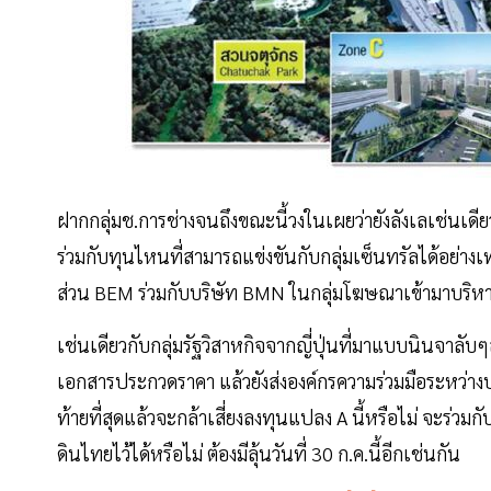
ฝากกลุ่มช.การช่างจนถึงขณะนี้วงในเผยว่ายังลังเลเช่นเดีย
ร่วมกับทุนไหนที่สามารถแข่งขันกับกลุ่มเซ็นทรัลได้อย่างเ
ส่วน BEM ร่วมกับบริษัท BMN ในกลุ่มโฆษณาเข้ามาบริหารพื้น
เช่นเดียวกับกลุ่มรัฐวิสาหกิจจากญี่ปุ่นที่มาแบบนินจาลับๆล่
เอกสารประกวดราคา แล้วยังส่งองค์กรความร่วมมือระหว่างประ
ท้ายที่สุดแล้วจะกล้าเสี่ยงลงทุนแปลง A นี้หรือไม่ จะร
ดินไทยไว้ได้หรือไม่ ต้องมีลุ้นวันที่ 30 ก.ค.นี้อีกเช่นกัน