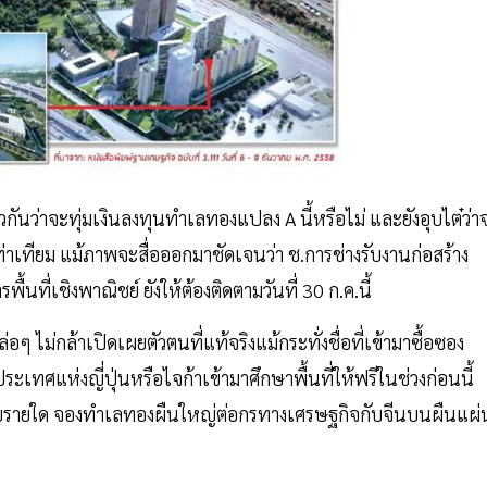
วกันว่าจะทุ่มเงินลงทุนทำเลทองแปลง A นี้หรือไม่ และยังอุบไต๋ว่า
ท่าเทียม แม้ภาพจะสื่อออกมาชัดเจนว่า ช.การช่างรับงานก่อสร้าง
ที่เชิงพาณิชย์ ยังให้ต้องติดตามวันที่ 30 ก.ค.นี้
อๆ ไม่กล้าเปิดเผยตัวตนที่แท้จริงแม้กระทั่งชื่อที่เข้ามาซื้อซอง
เทศแห่งญี่ปุ่นหรือไจก้าเข้ามาศึกษาพื้นที่ให้ฟรีในช่วงก่อนนี้
่วมกับรายใด จองทำเลทองผืนใหญ่ต่อกรทางเศรษฐกิจกับจีนบนผืนแผ่