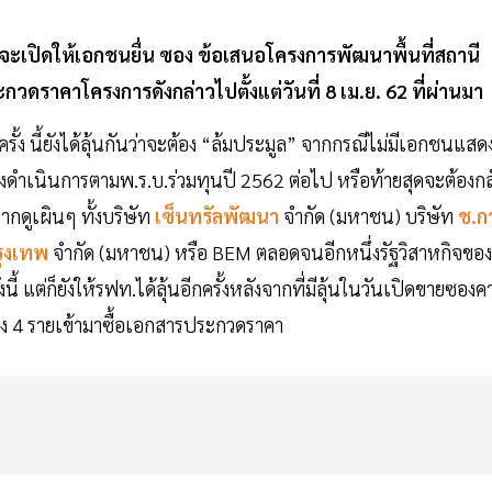
จะเปิดให้เอกชนยื่น ซอง ข้อเสนอโครงการพัฒนาพื้นที่สถานี
กวดราคาโครงการดังกล่าวไปตั้งแต่วันที่ 8 เม.ย. 62 ที่ผ่านมา
้ง นี้ยังได้ลุ้นกันว่าจะต้อง “ล้มประมูล” จากกรณีไม่มีเอกชนแสด
งดำเนินการตามพ.ร.บ.ร่วมทุนปี 2562 ต่อไป หรือท้ายสุดจะต้องกล
ากดูเผินๆ ทั้งบริษัท
เซ็นทรัลพัฒนา
จำกัด (มหาชน) บริษัท
ช.ก
รุงเทพ
จำกัด (มหาชน) หรือ BEM ตลอดจนอีกหนึ่งรัฐวิสาหกิจของ
้ แต่ก็ยังให้รฟท.ได้ลุ้นอีกครั้งหลังจากที่มีลุ้นในวันเปิดขายซองค
ง 4 รายเข้ามาซื้อเอกสารประกวดราคา