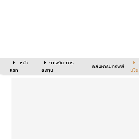
หน้า
การเงิน-การ
อสังหาริมทรัพย์
แรก
ลงทุน
นโย