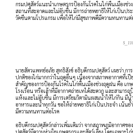
กรมปศุสัตว์แนะนำเกษตรกรป้องกันโรคในไก่พื้นเมืองช่วงฤ
สถานที่สะอาดและไม่อับชื้น มีการถ่ายพยาธิให้ไก่เป็นป
วัคซีนตามโปรแกรม เพื่อให้ไก่มีสุขภาพดีมีความทนทานต่
S__11
นายสัตวแพทย์อภัย สุทธิสังข์ อธิบดีกรมปศุสัตว์ เผยว่า กา
ปกติของไก่มากกว่าในฤดูอื่นๆ เนื่องจากสภาพอากาศที่เปียกช
สำคัญของการป้องกันโรคในไก่พื้นเมืองช่วงฤดูฝน คือ เกษ
โรงเรือน หรือเล้าที่มีอากาศถ่ายเทได้สะดวก และสามาร
แห้งและไม่อับชื้น มีการเตรียมวิตามินผสมน้ำให้ไก่กิน
อาหารและน้ำทุกวัน ขอให้ถ่ายพยาธิไก่เป็นประจำ เน้นย้
มีความทนทานต่อโรค
อธิบดีกรมปศุสัตว์กล่าวเพิ่มเติมว่า จากสภาพภูมิอากาศ
ปศุสัตว์มีความห่วงใยเกษตรกรและสัตว์เลี้ยง โดยเฉพาะไก่พื้