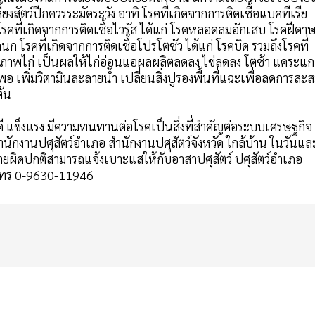
้ยงสัตว์ปีกควรระมัดระวัง อาทิ โรคที่เกิดจากการติดเชื้อแบคทีเรีย
โรคที่เกิดจากการติดเชื้อไวรัส ได้แก่ โรคหลอดลมอักเสบ โรคฝีดา
นก โรคที่เกิดจากการติดเชื้อโปรโตซัว ได้แก่ โรคบิด รวมถึงโรคที่
สุขภาพไก่ เป็นผลให้ไก่อ่อนแอผลผลิตลดลง ไข่ลดลง โตช้า แคระแก
พอ เพิ่มวิตามินละลายน้ำ เปลี่ยนสิ่งปูรองพื้นที่แฉะเพื่อลดการสะ
ต้น
ขภาพดี แข็งแรง มีความทนทานต่อโรคเป็นสิ่งที่สำคัญต่อระบบเศรษฐกิจ
กงานปศุสัตว์อำเภอ สำนักงานปศุสัตว์จังหวัด ใกล้บ้าน ในวันแล
ผิดปกติสามารถแจ้งเบาะแสให้กับอาสาปศุสัตว์ ปศุสัตว์อำเภอ
์ โทร 0-9630-11946