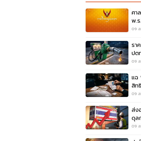
ศาล
พ.ร
รัฐ
09 ส.
ราค
ปตท
09 ส.
แฉ 
สิท
สีเท
09 ส.
ส่ง
ดุล
ดอล
09 ส.