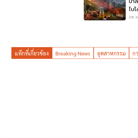
ปาล
ไบโ
ตัน
08 ส.
แท็กที่เกี่ยวข้อง
Breaking News
อุตสาหกรรม
กา