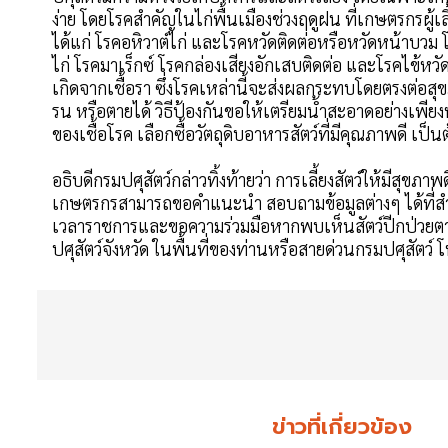
ง่าย โดยโรคสำคัญในไก่พื้นเมืองช่วงฤดูฝน ที่เกษตรกรผู้เลี
ได้แก่ โรคอหิวาต์ไก่ และโรคหวัดติดต่อหรือหวัดหน้าบวม 
ไก่ โรคมาเร็กซ์ โรคกล่องเสียงอักเสบติดต่อ และโรคไข้หวัด
เกิดจากเชื้อรา ซึ่งโรคเหล่านี้จะส่งผลกระทบโดยตรงต่อ
รน หรือตายได้ วิธีป้องกันขอให้เตรียมน้ำสะอาดอย่างเพียง
ของเชื้อโรค เลือกซื้อวัตถุดิบอาหารสัตว์ที่มีคุณภาพดี เป็น
อธิบดีกรมปศุสัตว์กล่าวทิ้งท้ายว่า การเลี้ยงสัตว์ให้มีสุ
เกษตรกรสามารถขอคำแนะนำ สอบถามข้อมูลต่างๆ ได้ที่สำนั
เวลาราชการและขอความร่วมมือหากพบเห็นสัตว์ปีกป่วยตาย
ปศุสัตว์จังหวัด ในพื้นที่ของท่านหรือสายด่วนกรมปศุสัตว
ข่าวที่เกี่ยวข้อง