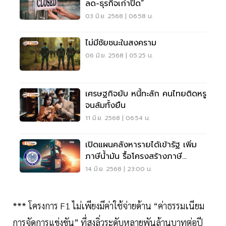
ลด-ธุรกิจเก่าปิด”
03 มิ.ย. 2568 | 06:58 น.
ไม่มีชัยชนะในสงคราม
06 มิ.ย. 2568 | 05:25 น.
เศรษฐกิจยับ หนี้ทะลัก คนไทยติดหรู
จนล้มทั้งยืน
11 มิ.ย. 2568 | 06:54 น.
เปิดแผนคลังหารายได้เข้ารัฐ เพิ่ม
ภาษีน้ำมัน รื้อโครงสร้างภาษี
รถยนต์
14 มิ.ย. 2568 | 23:00 น.
*** โครงการ F1 ไม่เพียงมีค่าใช้จ่ายด้าน “ค่าธรรมเนียม
การจัดการแข่งขัน” ที่สูงลิ่วระดับหลายพันล้านบาทต่อปี