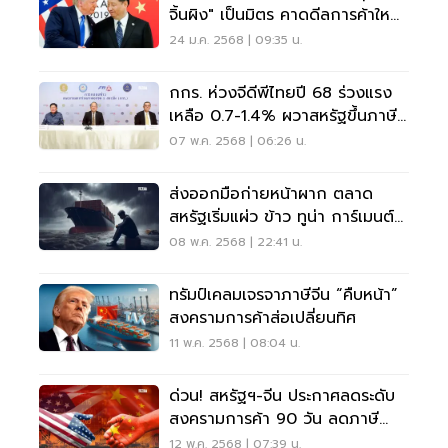
จิ้นผิง" เป็นมิตร คาดดีลการค้าใหญ่
กำลังมา
24 ม.ค. 2568 | 09:35 น.
กกร. ห่วงจีดีพีไทยปี 68 ร่วงแรง
เหลือ 0.7-1.4% ผวาสหรัฐขึ้นภาษี
36%
07 พ.ค. 2568 | 06:26 น.
ส่งออกมือก่ายหน้าผาก ตลาด
สหรัฐเริ่มแผ่ว ข้าว ทูน่า การ์เมนต์
ออร์เดอร์วูบ
08 พ.ค. 2568 | 22:41 น.
ทรัมป์เคลมเจรจาภาษีจีน “คืบหน้า”
สงครามการค้าส่อเปลี่ยนทิศ
11 พ.ค. 2568 | 08:04 น.
ด่วน! สหรัฐฯ-จีน ประกาศลดระดับ
สงครามการค้า 90 วัน ลดภาษี
ตอบโต้ 115%
12 พ.ค. 2568 | 07:39 น.