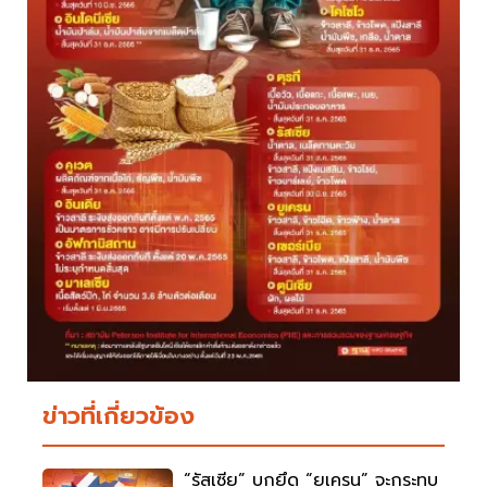
ข่าวที่เกี่ยวข้อง
“รัสเซีย” บุกยึด “ยูเครน” จะกระทบ