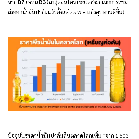
จาก B7 เหลือ B3
(ล่าสุดอินโดนีเซียได้สั่งยกเลิกการห้าม
ส่งออกน้ำมันปาล์มแล้วตั้งแต่ 23 พ.ค.หลังอุปทานดีขึ้น)
ปัจจุบัน
ราคาน้ำมันปาล์มดิบตลาดโลก
เพิ่ม “จาก 1,503