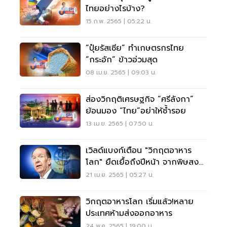
ไทยอย่างไรบ้าง?
15 ก.พ. 2565 | 05:22 น.
“ปุ๋ยรัสเซีย” ทำเกษตรกรไทย
“กระอัก” ข้าวอ่วมสุด
08 เม.ย. 2565 | 09:03 น.
ส่องวิกฤติเศรษฐกิจ “ศรีลังกา”
ย้อนมอง “ไทย”อย่าให้ซ้ำรอย
13 เม.ย. 2565 | 07:50 น.
เวิลด์แบงก์เตือน "วิกฤตอาหาร
โลก" ยืดเยื้อถึงปีหน้า จากพิษสง
ครามยูเครน
21 เม.ย. 2565 | 05:27 น.
วิกฤตอาหารโลก เริ่มแล้ว!หลาย
ประเทศห้ามส่งออกอาหาร
24 พ.ค. 2565 | 19:00 น.