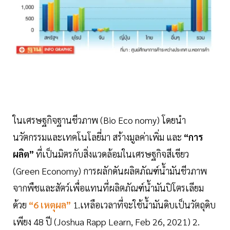
ในเศรษฐกิจฐานชีวภาพ (Bio Eco nomy) โดยนำ
นวัตกรรมและเทคโนโลยี่มา สร้างมูลค่าเพิ่ม และ
“การ
ผลิต”
ที่เป็นมิตรกับสิ่งแวดล้อมในเศรษฐกิจสีเขียว
(Green Economy) การผลักดันผลิตภัณฑ์นํ้ามันชีวภาพ
จากพืชและสัตว์เพื่อแทนที่ผลิตภัณฑ์นํ้ามันปิโตรเลียม
ด้วย
“6 เหตุผล”
1.เหลือเวลาที่จะใช้นํ้ามันดิบเป็นวัตถุดิบ
เพียง 48 ปี (Joshua Rapp Learn, Feb 26, 2021) 2.