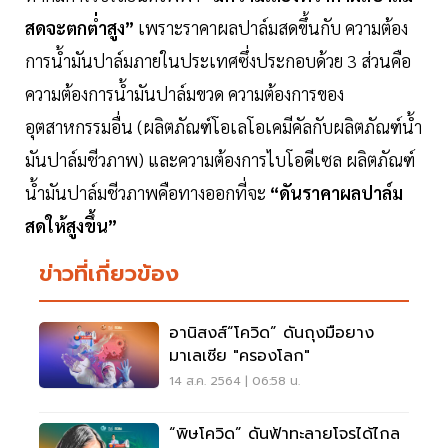
สดจะตกตํ่าสูง”
เพราะราคาผลปาล์มสดขึ้นกับ ความต้อง
การนํ้ามันปาล์มภายในประเทศซึ่งประกอบด้วย 3 ส่วนคือ
ความต้องการนํ้ามันปาล์มขวด ความต้องการของ
อุตสาหกรรมอื่น (ผลิตภัณฑ์โอเลโอเคมีคัลกับผลิตภัณฑ์นํ้า
มันปาล์มชีวภาพ) และความต้องการไบโอดีเซล ผลิตภัณฑ์
นํ้ามันปาล์มชีวภาพคือทางออกที่จะ
“ดันราคาผลปาล์ม
สดให้สูงขึ้น”
ข่าวที่เกี่ยวข้อง
อานิสงส์“โควิด” ดันถุงมือยาง
มาเลเซีย "ครองโลก"
14 ส.ค. 2564 | 06:58 น.
“พิษโควิด” ดันฟ้าทะลายโจรได้ไกล