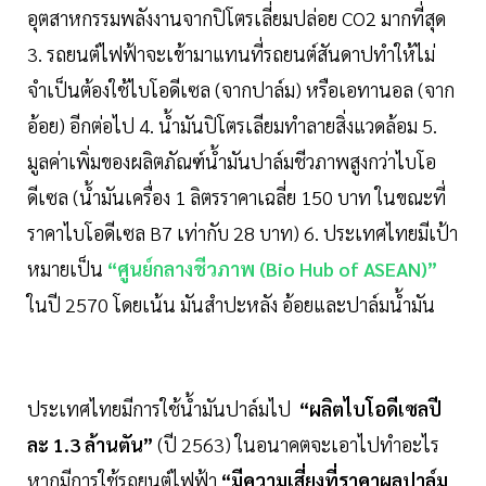
อุตสาหกรรมพลังงานจากปิโตรเลี่ยมปล่อย CO2 มากที่สุด
3. รถยนต์ไฟฟ้าจะเข้ามาแทนที่รถยนต์สันดาปทำให้ไม่
จำเป็นต้องใช้ไบโอดีเซล (จากปาล์ม) หรือเอทานอล (จาก
อ้อย) อีกต่อไป 4. นํ้ามันปิโตรเลียมทำลายสิ่งแวดล้อม 5.
มูลค่าเพิ่มของผลิตภัณฑ์นํ้ามันปาล์มชีวภาพสูงกว่าไบโอ
ดีเซล (นํ้ามันเครื่อง 1 ลิตรราคาเฉลี่ย 150 บาท ในขณะที่
ราคาไบโอดีเซล B7 เท่ากับ 28 บาท) 6. ประเทศไทยมีเป้า
หมายเป็น
“ศูนย์กลางชีวภาพ (Bio Hub of ASEAN)”
ในปี 2570 โดยเน้น มันสำปะหลัง อ้อยและปาล์มนํ้ามัน
ประเทศไทยมีการใช้นํ้ามันปาล์มไป
“ผลิตไบโอดีเซลปี
ละ 1.3 ล้านตัน”
(ปี 2563) ในอนาคตจะเอาไปทำอะไร
หากมีการใช้รถยนต์ไฟฟ้า
“มีความเสี่ยงที่ราคาผลปาล์ม