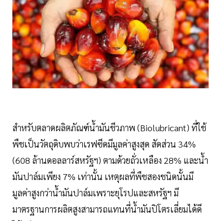
สำหรับตลาดผลิตภัณฑ์นํ้ามันชีวภาพ (Biolubricant) ที่ใช้
พืชเป็นวัตถุดิบพบว่าเรฟซีดมีมูลค่าสูงสุด สัดส่วน 34%
(608 ล้านดอลลาร์สหรัฐฯ) ตามด้วยถั่วเหลือง 28% และนํ้า
มันปาล์มเพียง 7% เท่านั้น เหตุผลที่พืชสองชนิดนั้นมี
มูลค่าสูงกว่านํ้ามันปาล์มเพราะยุโรปและสหรัฐฯ มี
มาตรฐานการผลิตสูงสามารถแทนที่นํ้ามันปิโตรเลี่ยมได้ดี