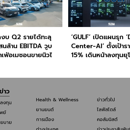
ดงบ Q2 รายได้ทะลุ
‘GULF’ เปิดแผนรุก ‘
สนล้าน EBITDA วูบ
Center-AI’ ตั้งเป้ารายได้โต
เฟ่อเมซอนขายนิวไฮ
15% เดินหน้าลงทุนยุ
นแก้ว
ข่าว
Health & Wellness
ข่าวทั่วไป
รลงทุน
ยานยนต์
ไลฟ์สไตล์
พย์
การเมือง
คอลัมนิสต์
โยบาย
ต่างประเทศ
ข่าวประชาสัมพันธ