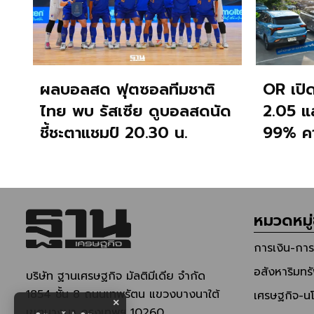
ผลบอลสด ฟุตซอลทีมชาติ
OR เปิ
ไทย พบ รัสเซีย ดูบอลสดนัด
2.05 แ
ชี้ชะตาแชมป์ 20.30 น.
99% คา
117 ล้า
หมวดหมู่
การเงิน-กา
อสังหาริมทรั
บริษัท ฐานเศรษฐกิจ มัลติมีเดีย จํากัด
1854 ชั้น 8 ถนนเทพรัตน แขวงบางนาใต้
เศรษฐกิจ-น
×
เขตบางนา กรุงเทพฯ 10260