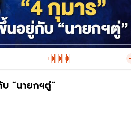
กับ “นายกฯตู่”