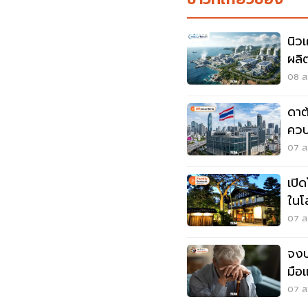
นิว
ผลิ
สำห
08 ส.
อน
ดาต
ควบ
07 ส.
เปิด
ในโ
07 ส.
จงป
มือ
07 ส.