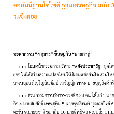
คอลัมน์ฐานโซไซตี ฐานเศรษฐกิจ ฉบับ 358
ว.เชิงดอย
ชะตากรรม “4 กุมาร” ขึ้นอยู่กับ “นายกฯตู่”
+++ โฉมหน้ากรรมการบริหาร
“พลังประชารัฐ”
ชุดให
ยกฯ ไม่ได้สร้างความแปลกใหม่ให้สังคมแต่อย่างใด ส่วนใ
นางนฤมล ภิญโญสินวัฒน์ เหรัญญิกพรรค นายบุญสิงห์ วร
+++ ส่วนกรรมการบริหารพรรคอีก 23 คน ได้แก่ 1.นายสันต
กิจ 4.นายสมศักดิ์ เทพสุทิน 5.นายพุทธิพงษ์ ปุณณกันต์ 6
ตะวัน 9.นายสุชาติ ชมกลิ่น 10.นายอิทธิพล คุณปลื้ม 11