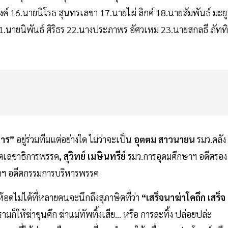
จำนงค์ 16.นายนิโรธ สุนทรเลขา 17.นายไผ่ ลิกค์ 18.นายสัมพันธ์ มะยู
21.นายนิพันธ์ ศิริธร 22.นางประภาพร อัศวเหม 23.นายสกลธี ภัททิ
มาร”
อยู่ร่วมทีมแต่อย่างใด ไม่ว่าจะเป็น
อุตตม สาวนายน
รมว.คลัง
ีตเลขาธิการพรรค
, สุวิทย์ เมษินทรีย์
รมว.การอุดมศึกษาฯ อดีตรอง
ฯ อดีตกรรมการบริหารพรรค
อดไม่ได้ที่หลายคนจะนึกถึงสุภาษิตที่ว่า
“เสร็จนาฆ่าโคถึก เสร็จ
็ให้ฆ่าขุนศึก ฆ่าแม่ทัพทิ้งเสีย... หรือ การละทิ้ง ปล่อยปล่ะ