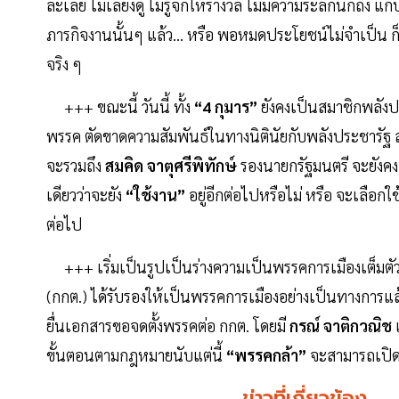
ละเลย ไม่เลี้ยงดู ไม่รู้จักให้รางวัล ไม่มีความระลึกนึกถึง
ภารกิจงานนั้นๆ แล้ว... หรือ พอหมดประโยชน์ไม่จำเป็น ก็ไ
จริง ๆ
+++
ขณะนี้ วันนี้ ทั้ง
“4 กุมาร”
ยังคงเป็นสมาชิกพลังป
พรรค ตัดขาดความสัมพันธ์ในทางนิตินัยกับพลังประชารัฐ
จะรวมถึง
สมคิด จาตุศรีพิทักษ์
รองนายกรัฐมนตรี จะยังคง
เดียวว่าจะยัง
“ใช้งาน”
อยู่อีกต่อไปหรือไม่ หรือ จะเลือก
ต่อไป
+++
เริ่มเป็นรูปเป็นร่างความเป็นพรรคการเมืองเต็มตั
(กกต.) ได้รับรองให้เป็นพรรคการเมืองอย่างเป็นทางการแล้ว หล
ยื่นเอกสารขอจดตั้งพรรคต่อ กกต. โดยมี
กรณ์ จาติกวณิช
ขั้นตอนตามกฎหมายนับแต่นี้
“พรรคกล้า”
จะสามารถเปิด
ข่าวที่เกี่ยวข้อง