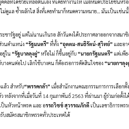
 แก่บุคคลที่ได้ช่วยเหลือตนเอง ที่เคยทำงานให้ เมื่อหมดประโยชน์หรือ
ม่ดูแล ซ้ำผลักไส สิ่งที่เคยทำมาก็หมดความหมาย... มันเป็นเช่นนั
ระชารัฐอยู่ แต่ไม่นานเกินรอ สักวันคงได้ประกาศลาออกจากสมาชิ
 ส่วนตำแหน่ง
“รัฐมนตรี”
ที่ทั้ง
“อุตตม-สนธิรัตน์-สุวิทย์”
และอา
อยู่ใน
“รัฐบาลลุงตู่”
หรือไม่ ก็ขึ้นอยู่กับ
“นายกรัฐมนตรี”
แต่เพียง
ใช้บางคนต่อไป เลิกใช้บางคน ก็ต้องรอการตัดสินใจของ
“นายกฯลุงตู
วแล้ว สำหรับ
“พรรคกล้า”
เมื่อสำนักงานคณะกรรมการการเลือกตั้ง
ังจากที่เมื่อวันที่ 14 กุมภาพันธ์ 2563 ที่ผ่านมา ผู้ร่วมก่อตั้งได
เป็นหัวหน้าพรค และ อ
รรถวิชช์ สุวรรณภักดี
เป็นเลขาธิการพรร
รับสมัครสมาชิกพรรคทั่วประเทศได้