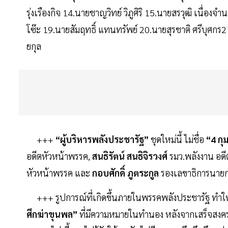
รุ่งเรืองกิจ 14.นายชาญวิทย์ วิภูศิริ 15.นายสรวุฒิ เนื่อง
โซ๊ะ 19.นายสัมฤทธิ์ แทนทรัพย์ 20.นายสุรชาติ ศรีบุศกร
ยกุล
+++
“ผู้บริหารพลังประชารัฐ”
ชุดใหม่นี้ ไม่ชื่อ
“4 กุ
อดีตหัวหน้าพรรค,
สนธิรัตน์
สนธิจิรวงศ์
รมว.พลังงาน อด
หัวหน้าพรรค และ
กอบศักดิ์ ภูตระกูล
รองเลขาธิการนายก
+++
รูปการณ์ที่เกิดขึ้นภายในพรรคพลังประชารัฐ ทำให้
ศึกฆ่าขุนพล”
ที่มีความหมายในทำนอง หลังจากเสร็จสงครามก