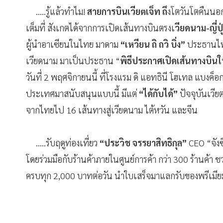
.....รู้แล้วทำไม!
สายการบินเวียตเจ็ท ถึ
งโตวันโตคืนนอ
เต็มที่ สังเกตได้จากการเปิดเส้นทางบินตรงเ
วียดนาม-ญี่ปุ
ผู้นำอาเซียนในไทย มาดาม
“เหวียน ถิ ถวิ บิ่ง”
ประธานไทย
เวียดนาม มาเป็นประธาน “
พิธีประกาศเปิดเส้นทางบินใ
วันที่ 2 พฤศจิกายนนี้ ที่โรงแรม ดิ แอทธินี โฮเทล แบงค็อ
ประเทศมาสนับสนุนแบบนี้ มีแต่
“ได้กับได้”
ปัจจุบันเวี
จากไทยไป 16 เส้นทางสู่เวียดนาม ไต้หวัน และจีน
.....รับฤดูท่องเที่ยว
“ประวิช จรรยาสิทธิกุล”
CEO “จังซ
โดยร่วมมือกับร้านค้าภายในศูนย์การค้า กว่า 300 ร้านค้า ช
ครบทุก 2,000 บาทต่อวัน นำใบเสร็จมาแลกรับของพรีเมียมเริ