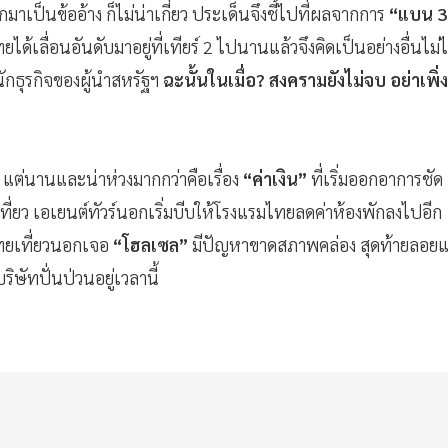
ยกมาเป็นข้ออ้าง
ก็ไม่น่าเกี่ยว
ประเด็นจึงชี้ไปที่ผลจากการ
“แบน
3
ด้เลื่อนอันดับมาอยู่ที่เทียร์ 2 ไปนานแล้วจึงคิดเป็นอย่างอื่นไม่ไ
ธุรกิจของผู้นำสหรัฐฯ
ฉะนั้นในเมื่อ? สงครามยังไม่จบ อย่าเพิ่ง
 แต่นานและน่าห่วงมากกว่าคือเรื่อง
“ค่าเงิน”
ที่เริ่มออกอาการชัด
ี่ยว
เอเยนต์ทัวร์นอกเริ่มบีบให้โรงแรมไทยลดค่าห้องพักลงไปอีก
ไทยเที่ยวนอกเจอ
“โฮลเซล”
มีปัญหาขาดสภาพคล่อง สุดท้ายลอย
ิษัทปั่นป่วนอยู่เวลานี้