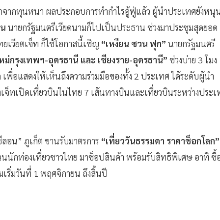
กจากทุนหนา ผลประกอบการทำกำไรอู้ฟู่แล้ว ผู้นำประเทศยังหนุ
่น
นายกรัฐมนตรีเวียดนามก็ไปเป็นประธาน ช่วงมาประชุมสุดยอด
เวียตเจ็ท ก็ใช้โอกาสนี้เชิญ
“เหงียน ซวน ฟุก”
นายกรัฐมนตรี
หม่กรุงเทพฯ-อุดรธานี และ เชียงราย-อุดรธานี”
ช่วงบ่าย 3 โมง
ก เพื่อแสดงให้เห็นถึงความร่วมมือของทั้ง 2 ประเทศ ได้ระดับผู้นำ
ยตเจ็ทเปิดเที่ยวบินในไทย 7 เส้นทางบินและเที่ยวบินระหว่างประเ
ีลอน” ภูเก็ต ขานรับมาตรการ
“เที่ยววันธรรมดา ราคาช็อกโลก”
วนนักท่องเที่ยวชาวไทย มาช็อปสินค้า พร้อมรับสิทธิพิเศษ อาทิ ซื้
่มวันที่ 1 พฤศจิกายน ถึงสิ้นปี