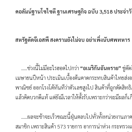
คอลัมน์ฐานโซไซตี ฐานเศรษฐกิจ ฉบับ
3,518 ประจำวัน
สหรัฐตัดจีเอสพี สงครามยังไม่จบ อย่าเพิ่งนับศพทหาร
.....ช่วงนี้ไม่มีอะไรฮอตไปกว่า
“อเมริกันอันตราย”
ขู่ต
เมษายนปีหน้า ประเมินเบื้องต้นคาดกระทบสินค้าไทยส่งอ
พาณิชย์ ออกโรงโต้ทันทีว่าตัวเลขสูงไป สินค้าที่ถูกตัดสิท
แล้วคิดบวกดีแท้ แต่ยังมีเวลาให้ตั้งรับเพราะกว่าจะมีผลก็เ
.....ผลจะช้าจะเร็วขณะนี้ฝุ่นตลบไปทั่วทั้งหน่วยงานภา
สมาชิก เพราะสินค้า 573 รายการ อาการน่าห่วง กระทรว