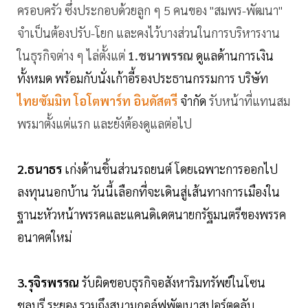
ครอบครัว ซึ่งประกอบด้วยลูก ๆ 5 คนของ "สมพร-พัฒนา"
จำเป็นต้องปรับ-โยก และคงไว้บางส่วนในการบริหารงาน
ในธุรกิจต่าง ๆ ไล่ตั้งแต่
1.ชนาพรรณ
ดูแลด้านการเงิน
ทั้งหมด พร้อมกับนั่งเก้าอี้รองประธานกรรมการ บริษัท
ไทยซัมมิท โอโตพาร์ท อินดัสตรี
จำกัด
รับหน้าที่แทนสม
พรมาตั้งแต่แรก และยังต้องดูแลต่อไป
2.ธนาธร
เก่งด้านชิ้นส่วนรถยนต์ โดยเฉพาะการออกไป
ลงทุนนอกบ้าน วันนี้เลือกที่จะเดินสู่เส้นทางการเมืองใน
ฐานะหัว
หน้าพรรคและแคนดิเดตนายกรัฐมนตรีของพรรค
อนาคตใหม่
3.รุจิรพรรณ
รับผิดชอบธุรกิจอสังหาริมทรัพย์ในโซน
ชลบุรี ระยอง รวมถึงสนามกอล์ฟพัฒนาสปอร์ตคลับ