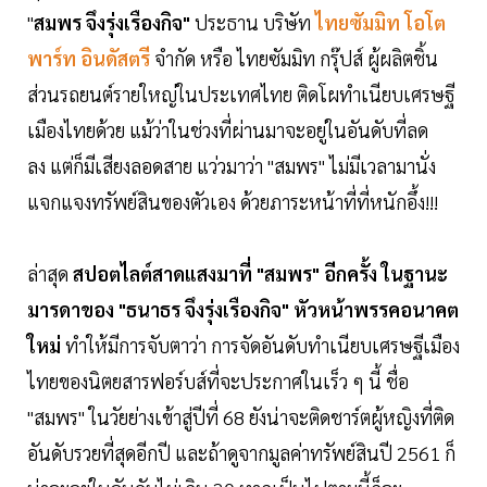
"
สมพร จึงรุ่งเรืองกิจ"
ประธาน บริษัท
ไทยซัมมิท โอโต
พาร์ท อินดัสตรี
จำกัด หรือ ไทยซัมมิท กรุ๊ปส์ ผู้ผลิตชิ้น
ส่วนรถยนต์รายใหญ่ในประเทศไทย ติดโผ
ทำเนียบเศรษฐี
เมืองไทยด้วย แม้ว่าในช่วงที่ผ่านมาจะอยู่ในอันดับที่ลด
ลง แต่ก็มีเสียงลอดสาย แว่วมาว่า "สมพร" ไม่มีเวลามานั่ง
แจกแจงทรัพย์สินของตัวเอง ด้วยภาระหน้าที่ที่หนักอึ้ง!!!
ล่าสุด
สปอตไลต์สาดแสงมาที่ "สมพร" อีกครั้ง ในฐานะ
มารดาของ "ธนาธร จึงรุ่งเรืองกิจ" หัวหน้าพรรคอนาคต
ใหม่
ทำให้มีการจับตาว่า การจัดอันดับทำเนียบเศรษฐีเมือง
ไทยของนิตยสารฟอร์บส์ที่จะประกาศในเร็ว ๆ นี้ ชื่อ
"สมพร" ในวัยย่างเข้าสู่ปีที่ 68 ยังน่าจะติดชาร์ตผู้หญิงที่ติด
อันดับรวยที่สุดอีกปี และถ้าดูจากมูลค่าทรัพย์สินปี 2561 ก็