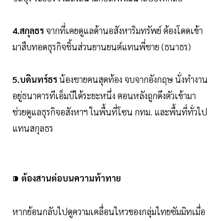
4.สกุลธร
จากที่เคยดูแลด้านอสังหาริมทรัพย์ ต้องโดดเข้า
มาสืบทอดธุรกิจชิ้นส่วนยานยนต์แทนพี่ชาย (ธนาธร)
5.บดินทร์ธร
น้องชายคนสุดท้อง จบจากอังกฤษ นั่งทำงาน
อยู่ธนาคารทีเอ็มบีได้ระยะหนึ่ง ตอนหลังถูกดึงตัวเข้ามา
ช่วยดูแลธุรกิจอสังหาฯ ในพื้นที่โซน กทม. และพื้นที่ทั่วไป
แทนสกุลธร
⁍
ต้องสานต่อบนความท้าทาย
หากย้อนกลับไปดูความเคลื่อนไหวของกลุ่มไทยซัมมิท
เมื่อ