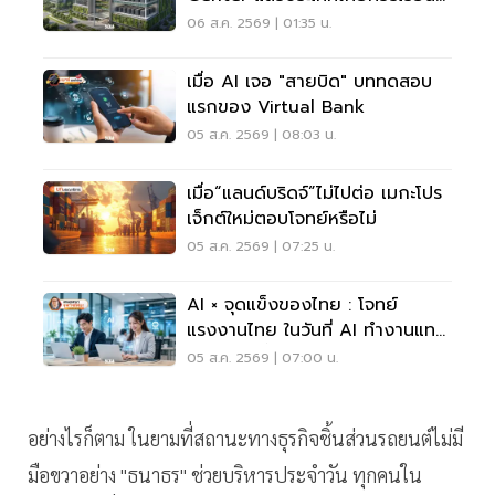
อะไร?
06 ส.ค. 2569 | 01:35 น.
เมื่อ AI เจอ "สายบิด" บททดสอบ
แรกของ Virtual Bank
05 ส.ค. 2569 | 08:03 น.
เมื่อ“แลนด์บริดจ์”ไม่ไปต่อ เมกะโปร
เจ็กต์ใหม่ตอบโจทย์หรือไม่
05 ส.ค. 2569 | 07:25 น.
AI × จุดแข็งของไทย : โจทย์
แรงงานไทย ในวันที่ AI ทำงานแทน
เราได้มากขึ้น
05 ส.ค. 2569 | 07:00 น.
อย่างไรก็ตาม ในยามที่สถานะทางธุรกิจชิ้นส่วนรถยนต์ไม่มี
มือขวาอย่าง "ธนาธร" ช่วยบริหารประจำวัน ทุกคนใน