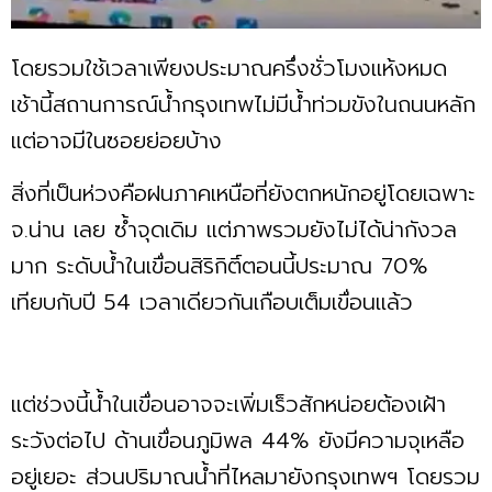
โดยรวมใช้เวลาเพียงประมาณครึ่งชั่วโมงแห้งหมด
เช้านี้สถานการณ์น้ำกรุงเทพไม่มีน้ำท่วมขังในถนนหลัก
แต่อาจมีในซอยย่อยบ้าง
สิ่งที่เป็นห่วงคือฝนภาคเหนือที่ยังตกหนักอยู่โดยเฉพาะ
จ.น่าน เลย ซ้ำจุดเดิม แต่ภาพรวมยังไม่ได้น่ากังวล
มาก ระดับน้ำในเขื่อนสิริกิติ์ตอนนี้ประมาณ 70%
เทียบกับปี 54 เวลาเดียวกันเกือบเต็มเขื่อนแล้ว
แต่ช่วงนี้น้ำในเขื่อนอาจจะเพิ่มเร็วสักหน่อยต้องเฝ้า
ระวังต่อไป ด้านเขื่อนภูมิพล 44% ยังมีความจุเหลือ
อยู่เยอะ ส่วนปริมาณน้ำที่ไหลมายังกรุงเทพฯ โดยรวม