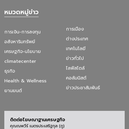
หมวดหมู่ข่าว
การเมือง
การเงิน-การลงทุน
ต่างประเทศ
อสังหาริมทรัพย์
เทคโนโลยี
เศรษฐกิจ-นโยบาย
ข่าวทั่วไป
climatecenter
ไลฟ์สไตล์
ธุรกิจ
คอลัมนิสต์
Health & Wellness
ข่าวประชาสัมพันธ์
ยานยนต์
ติดต่อโฆษณาฐานเศรษฐกิจ
คุณณพวีร์ เนตรประเสริฐกุล (ภู)