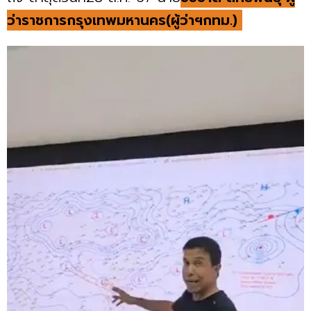
ว่าราชการกรุงเทพมหานคร(ผู้ว่าฯกทม.)