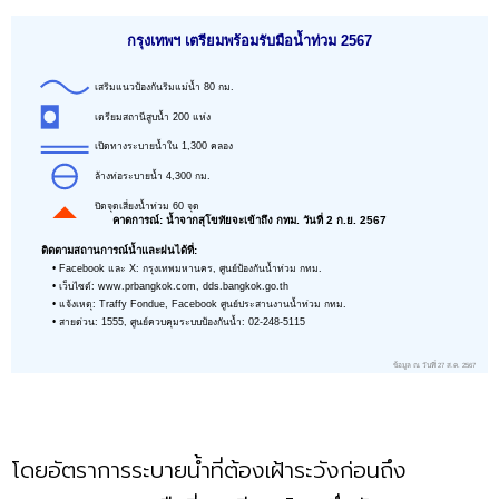
กรุงเทพฯ เตรียมพร้อมรับมือน้ำท่วม 2567
เสริมแนวป้องกันริมแม่น้ำ 80 กม.
เตรียมสถานีสูบน้ำ 200 แห่ง
เปิดทางระบายน้ำใน 1,300 คลอง
ล้างท่อระบายน้ำ 4,300 กม.
ปิดจุดเสี่ยงน้ำท่วม 60 จุด
คาดการณ์: น้ำจากสุโขทัยจะเข้าถึง กทม. วันที่ 2 ก.ย. 2567
ติดตามสถานการณ์น้ำและฝนได้ที่:
• Facebook และ X: กรุงเทพมหานคร, ศูนย์ป้องกันน้ำท่วม กทม.
• เว็บไซต์: www.prbangkok.com, dds.bangkok.go.th
• แจ้งเหตุ: Traffy Fondue, Facebook ศูนย์ประสานงานน้ำท่วม กทม.
• สายด่วน: 1555, ศูนย์ควบคุมระบบป้องกันน้ำ: 02-248-5115
ข้อมูล ณ วันที่ 27 ส.ค. 2567
โดยอัตราการระบายน้ำที่ต้องเฝ้าระวังก่อนถึง