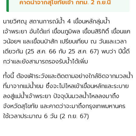
คาดน้ำจากสุโขทัยเข้า กทม. 2 ก.ย.นี้
นายวิศณุ สถานการณ์น้ำ 4 เขื่อนหลักลุ่มน้ำ
เจ้าพระยา อันได้แก่ เขื่อนภูมิพล เขื่อนสิริกิติ์ เขื่อนแค
วน้อยฯ และเขื่อนป่าสัก เปรียบเทียบ ณ วันและเวลา
เดียวกัน (25 ส.ค. 66 กับ 25 ส.ค. 67) พบว่า ปีนี้ดี
กว่าและยังสามารถรองรับน้ำได้เพิ่ม
ทั้งนี้ ต้องเฝ้าระวังและติดตามอย่างใกล้ชิดจากมวลน้ำ
ที่มาจากแม่น้ำยม ซึ่งจะไม่ไหลเข้าเขื่อนหลักและระบาย
ลงสู่แม่น้ำเจ้าพระยา ปัจจุบันมวลน้ำไหลลงมาถึง
จังหวัดสุโขทัย และคาดว่าจะมาถึงกรุงเทพมหานคร
ใช้เวลาประมาณ 6 วัน (2 ก.ย. 67)