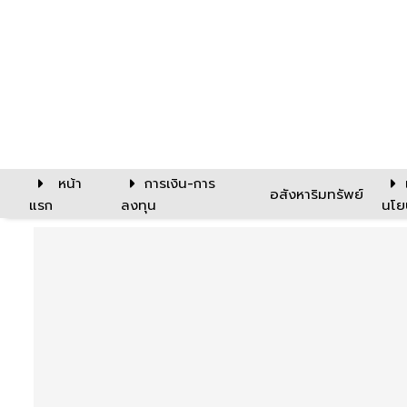
หน้า
การเงิน-การ
อสังหาริมทรัพย์
แรก
ลงทุน
นโย