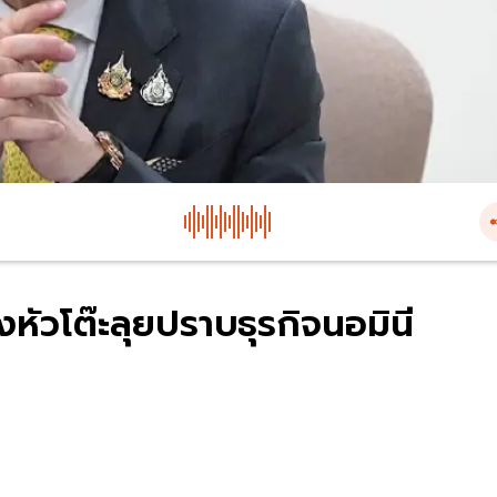
่งหัวโต๊ะลุยปราบธุรกิจนอมินี