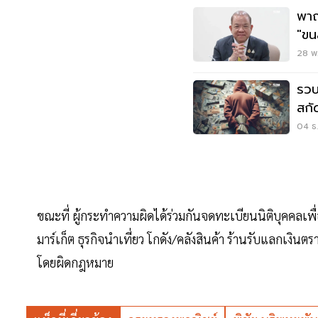
พาณ
"ขนส
28 พ.
รวบ
สกั
04 ธ.
ขณะที่ ผู้กระทำความผิดได้ร่วมกันจดทะเบียนนิติบุคคลเพื
มาร์เก็ต ธุรกิจนำเที่ยว โกดัง/คลังสินค้า ร้านรับแลกเงิ
โดยผิดกฎหมาย