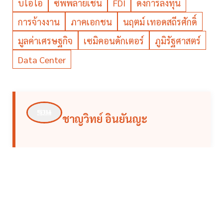
บีโอไอ
ซัพพลายเชน
FDI
ดึงการลงทุน
การจ้างงาน
ภาคเอกชน
นฤตม์ เทอดสถีรศักดิ์
มูลค่าเศรษฐกิจ
เซมิคอนดักเตอร์
ภูมิรัฐศาสตร์
Data Center
ชาญวิทย์ อินยันญะ