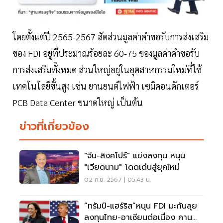
โดยตั้งแต่ปี 2565-2567 สัดส่วนมูลค่าคำขอรับการส่งเสริม
ของ FDI อยู่ที่ประมาณร้อยละ 60-75 ของมูลค่าคำขอรับ
การส่งเสริมทั้งหมด ส่วนใหญ่อยู่ในอุตสาหกรรมใหม่ที่ใช้
เทคโนโลยีขั้นสูง เช่น ยานยนต์ไฟฟ้า เซมิคอนดักเตอร์
PCB Data Center ขนาดใหญ่ เป็นต้น
ข่าวที่เกี่ยวข้อง
"จีน-สิงคโปร์" แข่งลงทุน หนุน
"เวียดนาม" โดดเด่นสู่ยุคใหม่
02 ก.ย. 2567 | 05:43 น.
“ทรัมป์-แฮร์ริส”หนุน FDI มะกันลุย
ลงทุนไทย-อาเซียนต่อเนื่อง คาน