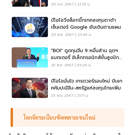
อำนาจจีน
29 ต.ค. 2567 | 21:25 น.
บีโอไอวิ่งล็อกบิ๊กเทคลงทุนดาต้า
เซ็นเตอร์ Google ยันเดินตามแผน
20 พ.ย. 2567 | 23:49 น.
"BOI" ดูดทุนจีน 9 หมื่นล้าน อุตฯ
แบตเตอรี่ อิเล็กทรอนิกส์ขั้นสูงปัก
ฐานไทย
25 พ.ย. 2567 | 03:26 น.
บีโอไอมั่นใจ เทรดวอร์รอบใหม่ บีบเท
คคัมปะนีจีน-สหรัฐแห่ลงทุนไทยเพิ่ม
25 พ.ย. 2567 | 21:11 น.
โลกจัดระเบียบซัพพลายเชนใหม่