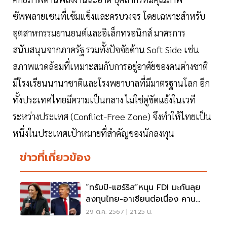
ซัพพลายเชนที่เข้มแข็งและครบวงจร โดยเฉพาะสำหรับ
อุตสาหกรรมยานยนต์และอิเล็กทรอนิกส์ มาตรการ
สนับสนุนจากภาครัฐ รวมทั้งปัจจัยด้าน Soft Side เช่น
สภาพแวดล้อมที่เหมาะสมกับการอยู่อาศัยของคนต่างชาติ
มีโรงเรียนนานาชาติและโรงพยาบาลที่มีมาตรฐานโลก อีก
ทั้งประเทศไทยมีความเป็นกลาง ไม่ใช่คู่ขัดแย้งในเวที
ระหว่างประเทศ (Conflict-Free Zone) จึงทำให้ไทยเป็น
หนึ่งในประเทศเป้าหมายที่สำคัญของนักลงทุน
ข่าวที่เกี่ยวข้อง
“ทรัมป์-แฮร์ริส”หนุน FDI มะกันลุย
ลงทุนไทย-อาเซียนต่อเนื่อง คาน
อำนาจจีน
29 ต.ค. 2567 | 21:25 น.