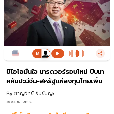
บีโอไอมั่นใจ เทรดวอร์รอบใหม่ บีบเท
คคัมปะนีจีน-สหรัฐแห่ลงทุนไทยเพิ่ม
By
ชาญวิทย์ อินยันญะ
25 พ.ย. 67 | 21:11 น.