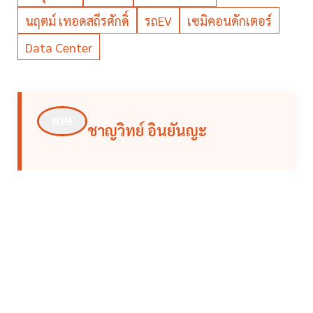
นฤตม์ เทอดสถีรศักดิ์
รถEV
เซมิคอนดักเตอร์
Data Center
ชาญวิทย์ อินยันญะ