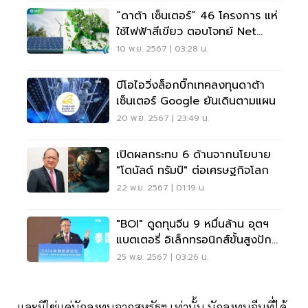
“ดาต้า เซ็นเตอร์” 46 โครงการ แห่
ใช้ไฟฟ้าสีเขียว ตอบโจทย์ Net
Zero
10 พ.ย. 2567 | 03:28 น.
บีโอไอวิ่งล็อกบิ๊กเทคลงทุนดาต้า
เซ็นเตอร์ Google ยันเดินตามแผน
20 พ.ย. 2567 | 23:49 น.
เปิดผลกระทบ 6 ด้านจากนโยบาย
"โดนัลด์ ทรัมป์" ต่อเศรษฐกิจโลก
22 พ.ย. 2567 | 01:19 น.
"BOI" ดูดทุนจีน 9 หมื่นล้าน อุตฯ
แบตเตอรี่ อิเล็กทรอนิกส์ขั้นสูงปัก
ฐานไทย
25 พ.ย. 2567 | 03:26 น.
และมิใช่แค่นักลงทุนจากสหรัฐฯ เท่านั้น นักลงทุนจีนที่ได้