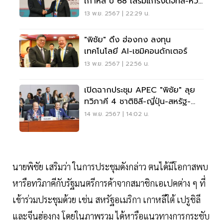
เกาหลี ปี 68 เสริมแกร่งดิจิทัล-ห่วง
โซ่ผลิต
13 พ.ย. 2567 | 22:29 น.
"พิชัย" ดึง ฮ่องกง ลงทุน
เทคโนโลยี AI-เซมิคอนดักเตอร์
13 พ.ย. 2567 | 22:56 น.
เปิดฉากประชุม APEC "พิชัย" ลุย
ทวิภาคี 4 ชาติชิลี-ญี่ปุ่น-สหรัฐ-
ออสเตรเลีย
14 พ.ย. 2567 | 14:02 น.
นายพิชัย เสริมว่า ในการประชุมดังกล่าว ตนได้มีโอกาสพบ
หารือทวิภาคีกับรัฐมนตรีการค้าจากสมาชิกเอเปคต่าง ๆ ที่
เข้าร่วมประชุมด้วย เช่น สหรัฐอเมริกา เกาหลีใต้ เปรูชิลี
และจีนฮ่องกง โดยในภาพรวม ได้หารือแนวทางการกระชับ