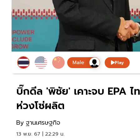
Play
บิ๊กดีล 'พิชัย' เคาะจบ EPA ไ
ห่วงโซ่ผลิต
By
ฐานเศรษฐกิจ
13 พ.ย. 67 | 22:29 น.