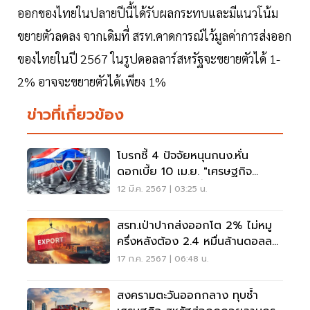
ออกของไทยในปลายปีนี้ได้รับผลกระทบและมีแนวโน้ม
ขยายตัวลดลง จากเดิมที่ สรท.คาดการณ์ไว้มูลค่าการส่งออก
ของไทยในปี 2567 ในรูปดอลลาร์สหรัฐจะขยายตัวได้ 1-
2% อาจจะขยายตัวได้เพียง 1%
ข่าวที่เกี่ยวข้อง
โบรกชี้ 4 ปัจจัยหนุนกนง.หั่น
ดอกเบี้ย 10 เม.ย. "เศรษฐกิจ
-บอนด์ยีลด์10 ปีต่ำ"
12 มี.ค. 2567 | 03:25 น.
สรท.เป่าปากส่งออกโต 2% ไม่หมู
ครึ่งหลังต้อง 2.4 หมื่นล้านดอลลาร์
ต่อเดือน
17 ก.ค. 2567 | 06:48 น.
สงครามตะวันออกกลาง ทุบซํ้า