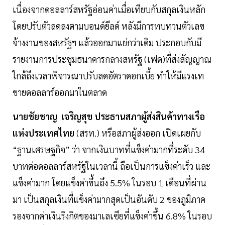
เนื่องจากดอลลาร์สหรัฐอ่อนค่าเมื่อเทียบกับสกุลเงินหลัก
โดยปรับตัวลดลงตามบอนด์ยีลด์ หลังมีการทบทวนตัวเลข
จ้างงานของสหรัฐฯ แล้วออกมาแย่กว่าเดิม ประกอบกับมี
รายงานการประชุมธนาคารกลางสหรัฐ (เฟด)ที่ส่งสัญญาณ
ใกล้ถึงเวลาพิจารณาปรับลดอัตราดอกเบี้ย ทำให้มีแรงเท
ขายดอลลาร์ออกมาในตลาด
นายชัยชาญ เจริญสุข ประธานสภาผู้ส่งสินค้าทางเรือ
แห่งประเทศไทย
(สรท.) หรือสภาผู้ส่งออก เปิดเผยกับ
“ฐานเศรษฐกิจ” ว่า จากเงินบาทที่แข็งค่ามากที่ระดับ 34
บาทต่อดอลลาร์สหรัฐในเวลานี้ ถือเป็นการแข็งค่าเร็ว และ
แข็งค่ามาก โดยแข็งค่าขึ้นถึง 5.5% ในรอบ 1 เดือนที่ผ่าน
มา เป็นสกุลเงินที่แข็งค่ามากสุดเป็นอันดับ 2 ของภูมิภาค
รองจากค่าเงินริงกิตของมาเลเซียที่แข็งค่าขึ้น 6.8% ในรอบ