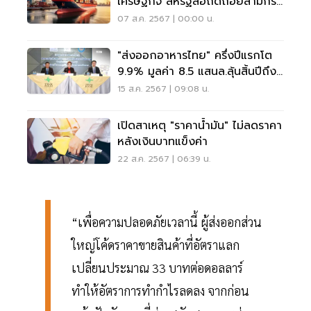
เศรษฐกิจ สหรัฐส่อถดถอยลามกระ
ทบไทย
07 ส.ค. 2567 | 00:00 น.
"ส่งออกอาหารไทย" ครึ่งปีแรกโต
9.9% มูลค่า 8.5 แสนล.ลุ้นสิ้นปีถึง
1.65 ล้านล.
15 ส.ค. 2567 | 09:08 น.
เปิดสาเหตุ "ราคาน้ำมัน" ไม่ลดราคา
หลังเงินบาทแข็งค่า
22 ส.ค. 2567 | 06:39 น.
“เพื่อความปลอดภัยเวลานี้ ผู้ส่งออกส่วน
ใหญ่โค้ดราคาขายสินค้าที่อัตราแลก
เปลี่ยนประมาณ 33 บาทต่อดอลลาร์
ทำให้อัตราการทำกำไรลดลง จากก่อน