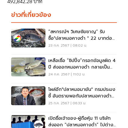
492,842.28 บาท
ข่าวที่เกี่ยวข้อง
“สหกรณ์ฯ วิเศษชัยชาญ” รับ
ซื้อ"ปลาหมอคางดำ " 22 บาทต่อ
กก. ทำอาหารผู้ต้องขัง
23 ก.ค. 2567 | 08:02 น.
เหลือเชื่อ “ชิปปิ้ง”กรอกข้อมูลผิด 4
ปี ส่งออกหมอคางดำ กลายเป็น
“ปลาหมอเทศ”
24 ก.ค. 2567 | 11:02 น.
โผล่อีก"ปลาหมอมายัน" กรมประมง
ชี้ อันตรายพอกับปลาหมอคางดำ
เจอให้กำจัด
25 ก.ค. 2567 | 06:33 น.
เปิดชื่อเจ้าของ-ผู้ถือหุ้น 11 บริษัท
ส่งออก “ปลาหมอคางดำ” ไปต่าง