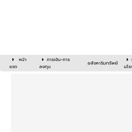
หน้า
การเงิน-การ
อสังหาริมทรัพย์
แรก
ลงทุน
นโย