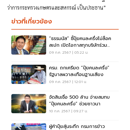
ว่าการกระทรวงเกษตรและสหกรณ์ เป็นประธาน”
ข่าวที่เกี่ยวข้อง
“ธรรมนัส” ชี้ปุ๋ยคนละครึ่งไม่ล็อค
สเปก เปิดโอกาสทุกบริษัทร่วม
โครงการ
09 ก.ค. 2567 | 05:22 น.
ครม. ถกเครียด “ปุ๋ยคนละครึ่ง”
รัฐบาลผวาสะเทือนฐานเสียง
09 ก.ค. 2567 | 12:01 น.
จัดสินเชื่อ 500 ล้าน จ่ายสมทบ
“ปุ๋ยคนละครึ่ง” ช่วยชาวนา
10 ก.ค. 2567 | 09:27 น.
ผู้ค้าปุ๋ยลุ้นระทึก กรมการข้าว