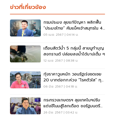
ข่าวที่เกี่ยวข้อง
กรมประมง ลุยแก้ปัญหา พลิกฟื้น
“ประมงไทย” คัมแบ็คเจ้าสมุทรใน 4
ปี
05 เม.ย. 2567 | 04:14 น.
เตือนสัตว์น้ำ 5 กลุ่มนี้ สายมูทำบุญ
สงกรานต์ ปล่อยลงน้ำได้บาปเต็ม ๆ
12 เม.ย. 2567 | 08:38 น.
กุ้งราคาวูบหนัก วอนรัฐเร่งชดเชย
20 บาทต่อกก.ห่วง “โรคตัวใส” ทุบ
ส่งออก
06 มิ.ย. 2567 | 04:18 น.
กระทรวงเกษตรฯ ลุยเทคโนฯปรับ
แต่งจีโนมสู้โลกเดือด ชงรัฐมนตรี
ลงนาม ก.ค.นี้
26 มิ.ย. 2567 | 03:42 น.