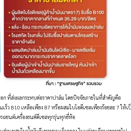
นอก ที่ส่งผลกระทบต่อราคาปาล์ม โดยปัจจัยภายในที่สำคัญคือ
นเร็ว B10 เหลือเพียง B7 หรือผสมไบโอดีเซลเพียงร้อยละ 7 ให้เป
ยนต์เครื่องยนต์ดีเซลทุกรุ่นทุกยี่ห้อ
็นส่วนผสมในนํ้ามันดีเซลหมุนเร็วลดลง ในแต่ละเดือนจะหายไป