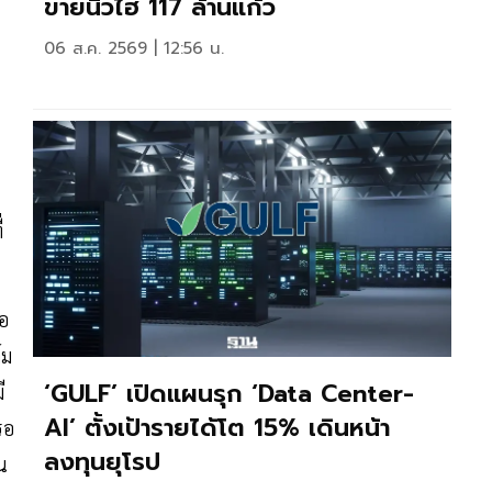
ขายนิวไฮ 117 ล้านแก้ว
06 ส.ค. 2569 | 12:56 น.
่
่อ
์ม
‘GULF’ เปิดแผนรุก ‘Data Center-
ี
AI’ ตั้งเป้ารายได้โต 15% เดินหน้า
รอ
ลงทุนยุโรป
น