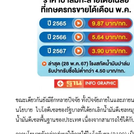
ขณะเดียวกันยังมีอีกหลายปัจจัย ทั้งปัจจัยภายในและภาย
นโยบาย ไบโอดีเซลของรัฐบาลที่ได้ยกเลิกนํ้ามันดีเซลหมุ
นํ้ามันดีเซลพื้นฐานของประเทศ เนื่องจากสามารถใช้ได้กับรถ
จากนโยบายดังกล่าวส่งผลให้การใช้ไบโอดีเซล (B100) เป