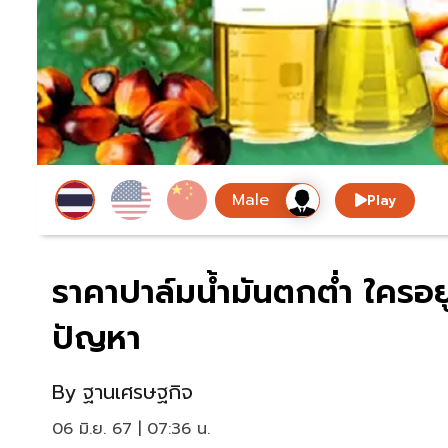
Play
ราคาปาล์มนํ้ามันตกตํ่า ใครอย
ปัญหา
By
ฐานเศรษฐกิจ
06 มิ.ย. 67 | 07:36 น.