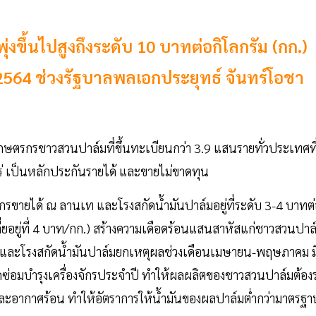
่งขึ้นไปสูงถึงระดับ 10 บาทต่อกิโลกรัม (กก.)
2564 ช่วงรัฐบาลพลเอกประยุทธ์ จันทร์โอชา
เกษตรกรชาวสวนปาล์มที่ขึ้นทะเบียนกว่า 3.9 แสนรายทั่วประเทศที
ไร่ เป็นหลักประกันรายได้ และขายไม่ขาดทุน
ายได้ ณ ลานเท และโรงสกัดนํ้ามันปาล์มอยู่ที่ระดับ 3-4 บาทต
ี่ยอยู่ที่ 4 บาท/กก.) สร้างความเดือดร้อนแสนสาหัสแก่ชาวสวนปาล
านเทและโรงสกัดนํ้ามันปาล์มยกเหตุผลช่วงเดือนเมษายน-พฤษภาคม ม
ดซ่อมบำรุงเครื่องจักรประจำปี ทำให้ผลผลิตของชาวสวนปาล์มต้อง
ะอากาศร้อน ทำให้อัตราการให้นํ้ามันของผลปาล์มตํ่ากว่ามาตรฐา