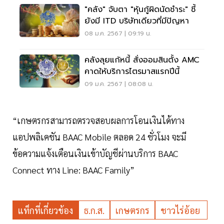
"คลัง" จับตา "หุ้นกู้ผิดนัดชำระ" ชี้
ยังมี ITD บริษัทเดียวที่มีปัญหา
08 ม.ค. 2567 | 09:19 น.
คลังลุยแก้หนี้ สั่งออมสินตั้ง AMC
คาดให้บริการไตรมาสแรกปีนี้
09 ม.ค. 2567 | 08:08 น.
“เกษตรกรสามารถตรวจสอบผลการโอนเงินได้ทาง
แอปพลิเคชัน BAAC Mobile ตลอด 24 ชั่วโมง จะมี
ข้อความแจ้งเตือนเงินเข้าบัญชีผ่านบริการ BAAC
Connect ทาง Line: BAAC Family”
แท็กที่เกี่ยวข้อง
ธ.ก.ส.
เกษตรกร
ชาวไร่อ้อย