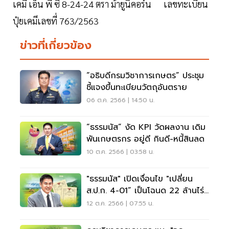
เคมี เอ็น พี ซี 8-24-24 ตรา ม้ายูนิคอร์น เลขทะเบียน
ปุ๋ยเคมีเลขที่ 763/2563
ข่าวที่เกี่ยวข้อง
“อธิบดีกรมวิชาการเกษตร” ประชุม
ชี้แจงขึ้นทะเบียนวัตถุอันตราย
06 ต.ค. 2566 | 14:50 น.
“ธรรมนัส” งัด KPI วัดผลงาน เดิม
พันเกษตรกร อยู่ดี กินดี-หนี้สินลด
10 ต.ค. 2566 | 03:58 น.
"ธรรมนัส" เปิดเงื่อนไข "เปลี่ยน
ส.ป.ก. 4-01” เป็นโฉนด 22 ล้านไร่
ได้เฮ
12 ต.ค. 2566 | 07:55 น.