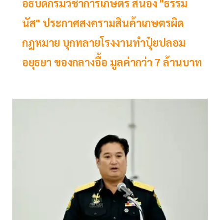
อธิบดีกรมวิชาการเกษตร สนอง "ธรรม
นัส" ประกาศสงครามสินค้าเกษตรผิด
กฎหมาย บุกทลายโรงงานทําปุ๋ยปลอม
อยุธยา ของกลางอื้อ มูลค่ากว่า 7 ล้านบาท