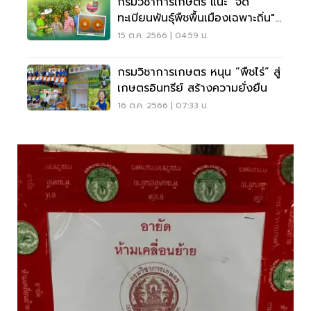
กรมวิชาการเกษตร แนะ "จด
ทะเบียนพันธุ์พืชพื้นเมืองเฉพาะถิ่น"
เพิ่มมูลค่า ศก.
15 ต.ค. 2566 | 04:59 น.
กรมวิชาการเกษตร หนุน “พืชไร่” สู่
เกษตรอินทรีย์ สร้างความยั่งยืน
16 ต.ค. 2566 | 07:33 น.