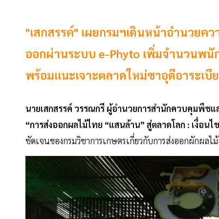
"เสกสรรค์" เผยกรมฯเดินหน้าอำนวยความ
ออกผ่านระบบ e-Phyto เพิ่มจำนวนพนัก
พร้อมแนะเจาะตลาดใหม่ซาอุดีอาระเบีย
นายเสกสรรค์ วรรณกรี ผู้อำนวยการสำนักควบคุมพืชแ
“การส่งออกผลไม้ไทย “แสนล้าน” สู่ตลาดโลก : เงื่อน
ชัดเจนของกรมวิชาการเกษตรเกี่ยวกับการส่งออกผักผลไ