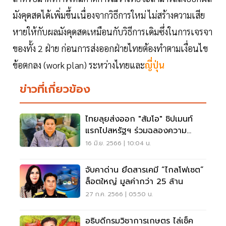
มังคุดสดได้เพิ่มขึ้นเนื่องจากวิธีการใหม่ ไม่สร้างความเสีย
หายให้กับผลมังคุดสดเหมือนกับวิธีการเดิมซึ่งในการเจรจา
ของทั้ง 2 ฝ่าย ก่อนการส่งออกฝ่ายไทยต้องทำตามเงื่อนไข
ข้อตกลง (work plan) ระหว่างไทยและ
ญี่ปุ่น
ข่าวที่เกี่ยวข้อง
ไทยลุยส่งออก "ส้มโอ" ชิปเมนท์
แรกไปสหรัฐฯ ร่วมฉลองความ
สัมพันธ์ 190 ปี
16 มิ.ย. 2566 | 10:04 น.
จับคาด่าน ยึดสารเคมี “ไกลโฟเซต”
ล็อตใหญ่ มูลค่ากว่า 25 ล้าน
27 ก.ค. 2566 | 05:50 น.
อธิบดีกรมวิชาการเกษตร ไล่เช็ค