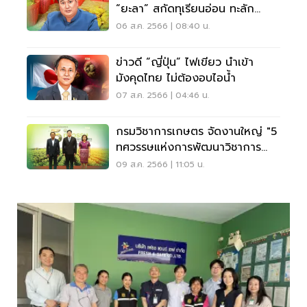
“ยะลา” สกัดทุเรียนอ่อน ทะลัก
ตลาดจีน
06 ส.ค. 2566 | 08:40 น.
ข่าวดี “ญี่ปุ่น” ไฟเขียว นำเข้า
มังคุดไทย ไม่ต้องอบไอน้ำ
07 ส.ค. 2566 | 04:46 น.
กรมวิชาการเกษตร จัดงานใหญ่ "5
ทศวรรษแห่งการพัฒนาวิชาการ
เกษตรไทยฯ"
09 ส.ค. 2566 | 11:05 น.