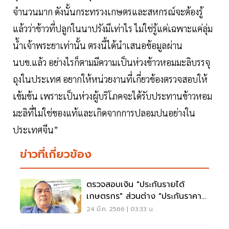
จำนวนมาก ดังนั้นกระทรวงเกษตรและสหกรณ์จะต้องรู้
แล้วว่าข้าวที่ปลูกในนาปรังมีเท่าไร ไม่ใช่รู้แค่เฉพาะแค่ลุ่ม
นํ้าเจ้าพระยาเท่านั้น ตรงนี้ได้นำเสนอข้อมูลผ่าน
นบข.แล้ว อย่างไรก็ตามมีความเป็นห่วงข้าวหอมมะลิบรรจุ
ถุงในประเทศ อยากให้หน่วยงานที่เกี่ยวข้องตรวจสอบให้
เข้มข้น เพราะเป็นห่วงผู้บริโภคจะได้รับประทานข้าวหอม
มะลิที่ไม่ใช่ของแท้และเกิดจากการปลอมปนอย่างใน
ประเทศจีน”
ข่าวที่เกี่ยวข้อง
ตรวจสอบเงิน "ประกันรายได้
เกษตรกร" ส่วนต่าง "ประกันราคา
ข้าว" งวดที่ 24
24 มี.ค. 2566 | 03:33 น.