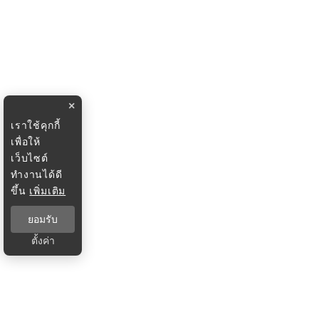
×
เราใช้คุกกี้
เพื่อให้
เว็บไซต์
ทำงานได้ดี
ขึ้น
เพิ่มเติม
ยอมรับ
ตั้งค่า