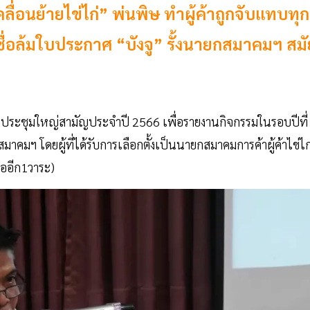
ลื่อนย้ายไข่ไก่” พ่นพิษ ทำผู้ค้าถูกจับแทบทุก
ื่อล้มใบประกาศ “บังจู” รั้งนายกสมาคมฯ สมั
ยจัดประชุมใหญ่สามัญประจำปี 2566 เพื่อรายงานกิจกรรมในรอบปีที่
มฯ โดยผู้ที่ได้รับการเลือกตั้งเป็นนายกสมาคมการค้าผู้ค้าไข่ไก
่ออีก1วาระ)