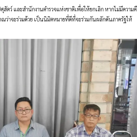
รมปศุสัตว์ และสำนักงานตำรวจแห่งชาติเพื่อให้ยกเลิก หากไม่มีความค
าณว่าจะร่วมด้วย เป็นนิมิตหมายที่ดีที่จะร่วมกันผลักดันภาครัฐให้