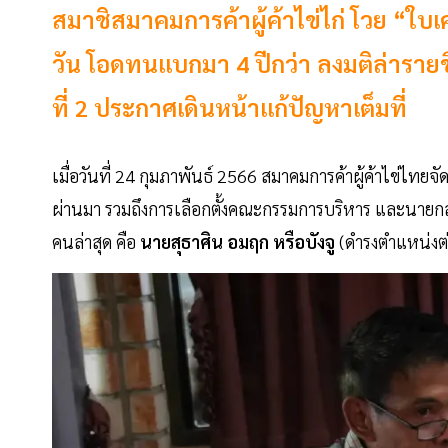
สมาชิสมาคมการค้าผู้ค้าไข่ไก่ โวย “ใบเค
วัน โอดทนแบกมา 4 ปีกว่า ลงมติล่ารายช
ที่ 2 ประกาศเดินหน้าแก้ปัญหาเต็มที่
เมื่อวันที่ 24 กุมภาพันธ์ 2566 สมาคมการค้าผู้ค้าไข่ไท
ผ่านมา รวมถึงการเลือกตั้งคณะกรรมการบริหาร และนายกสมาค
คนล่าสุด คือ
นายสุธาศิน อมฤก หรือบังจู
(ดำรงตำแหน่งต