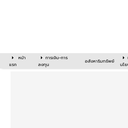
หน้า
การเงิน-การ
อสังหาริมทรัพย์
แรก
ลงทุน
นโย