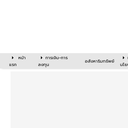
หน้า
การเงิน-การ
อสังหาริมทรัพย์
แรก
ลงทุน
นโย