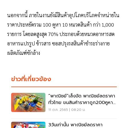
นอกจากนี้ ภายในงานยังมีสินค้าอุปโภคบริโภคจำหน่ายใน
ราคาประหยัดรวม 100 คูหา 10 หมวดสินค้า กว่า 1,000
รายการ โดยลดสูงสุด 70% ประกอบด้วยหมวดอาหารสด
อาหารแปรรูป ข้าวสาร ซอสปรุงรสสินค้าชำระร่างกาย
ผลิตภัณฑ์ซักล้าง
ข่าวที่เกี่ยวข้อง
“พาณิชย์”เล็งจัด พาณิชย์ลดราคา
ทั่วไทย ขนสินค้าราคาถูก200คูหา
เริ่มต.ค.นี้
11 ต.ค. 2565 | 08:20 น.
3วันเท่านั้น พาณิชย์ลดราคา