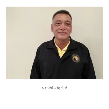
ปราโทย์ เจริญศิลป์