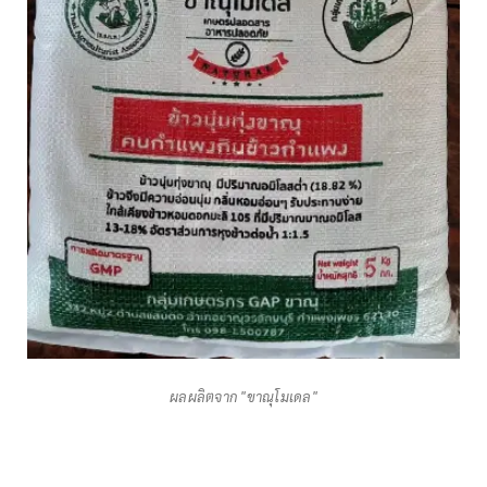
ผลผลิตจาก "ขาณุโมเดล"