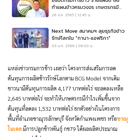
อธิบดีกรมการข้าว ร่ายแผนปี 66
ทำแผนข้าวครบวงจร เกษตรกรมี
ส่วนร่วม
26 ธ.ค. 2565 | 12:45 น.
Next Move สมาคมฯ ลุยธุรกิจข้าว
รักษ์โลกใน "กานา-แอฟริกา"
03 ม.ค. 2566 | 06:03 น.
แหล่งข่าวกรมการข้าว เผยว่า โครงการส่งเสริมการลด
ต้นทุนการผลิตข้าวรักษ์โลกตาม BCG Model จากเดิม
ชาวนามีต้นทุนการผลิต 4,177 บาทต่อไร่ จะลดลงเหลือ
2,645 บาทต่อไร่ จะทำให้เกษตรกรมีกำไรเพิ่มขึ้นจาก
ต้นทุนที่ลดลง 1,532 บาทต่อไร่ ยกตัวอย่างในโครงการ
พื้นที่อำเภอขาณุวรลักษบุรี จังหวัดกำแพงเพชร หรือ
ขาณุ
โมเดล
มีการปลูกข้าวพันธุ์ กข79 ได้ผลผลิตประมาณ