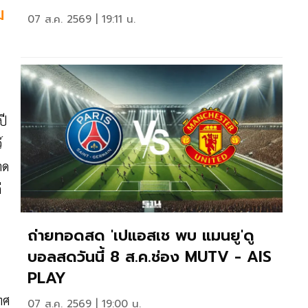
ม
07 ส.ค. 2569 | 19:11 น.
ปี
์
าด
่
ถ่ายทอดสด 'เปแอสเช พบ แมนยู'ดู
บอลสดวันนี้ 8 ส.ค.ช่อง MUTV - AIS
PLAY
ทศ
07 ส.ค. 2569 | 19:00 น.