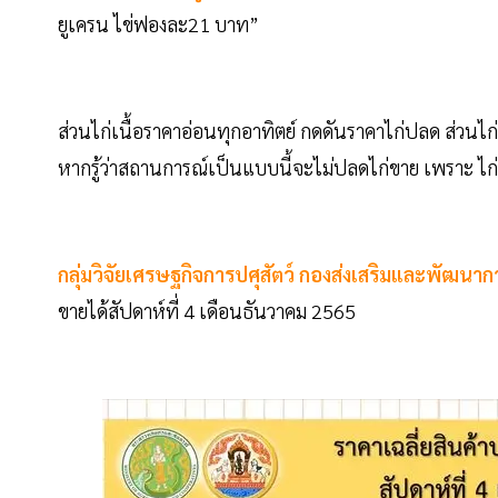
ยูเครน​ ไข่ฟองละ21​ บาท”
ส่วนไก่เนื้อ​ราคาอ่อนทุกอาทิตย์​ กดดันราคาไก่ปลด ส่วนไก
หากรู้ว่าสถานการณ์เป็นแบบนี้จะไม่ปลดไก่ขาย เพราะ ไก่สาว
กลุ่มวิจัยเศรษฐกิจการปศุสัตว์ กองส่งเสริมและพัฒนากา
ขายได้สัปดาห์ที่ 4 เดือนธันวาคม 2565