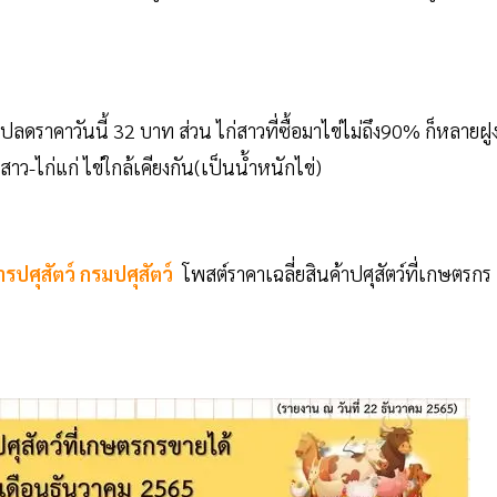
่ปลดราคาวันนี้ 32 บาท ส่วน ไก่สาวที่ซื้อมาไข่ไม่ถึง90% ก็หลายฝู
-ไก่แก่ ไข่ใกล้เคียงกัน(เป็น​น้ำหนักไข่)​
รปศุสัตว์ กรมปศุสัตว์
โพสต์ราคาเฉลี่ยสินค้าปศุสัตว์ที่เกษตรกร