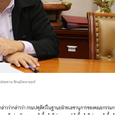
ย์สมชวน รัตนมังคลานนท์
กล่าวว่ากล่าวว่า กรมปศุสัตว์ในฐานะฝ่ายเลขานุการของคณะกรรมก