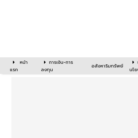
หน้า
การเงิน-การ
อสังหาริมทรัพย์
แรก
ลงทุน
นโย