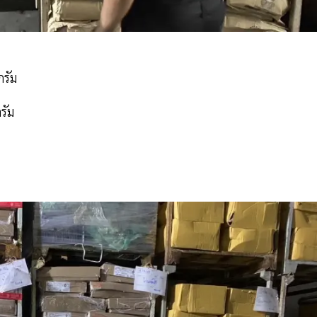
ิโลกรัม
รัม