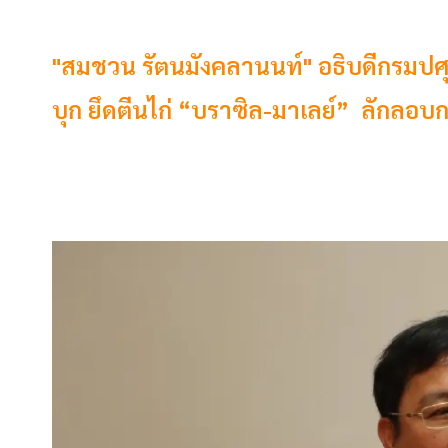
"สมชวน รัตนมังคลานนท์" อธิบดีกรมปศุสัต
บุก ยึดตีนไก่ “บราซิล-มาเลย์” ลักลอบกว