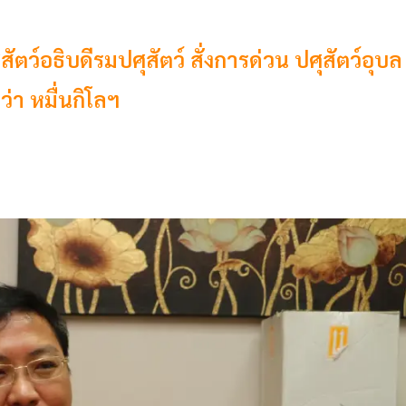
ว์อธิบดีรมปศุสัตว์ สั่งการด่วน ปศุสัตว์อุบล
่า หมื่นกิโลฯ