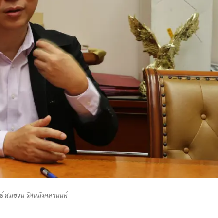
์ สมชวน รัตนมังคลานนท์