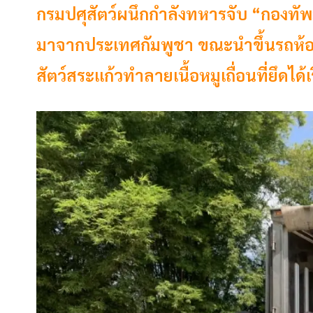
กรมปศุสัตว์ผนึกกำลังทหารจับ “กองทัพมด
มาจากประเทศกัมพูชา ขณะนำขึ้นรถห้องเ
สัตว์สระแก้วทำลายเนื้อหมูเถื่อนที่ยึดได้