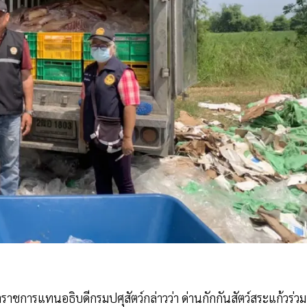
ราชการแทนอธิบดีกรมปศุสัตว์กล่าวว่า ด่านกักกันสัตว์สระแก้วร่วม