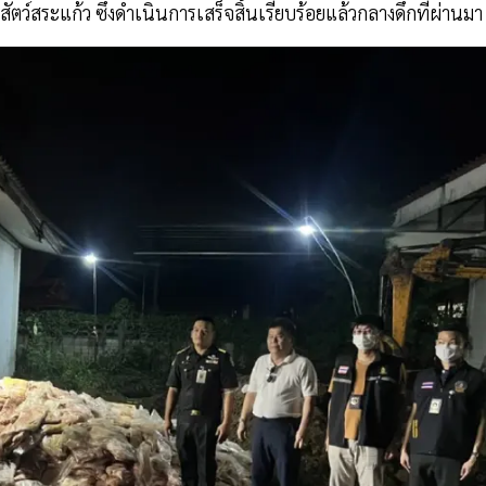
ว์สระแก้ว ซึ่งดำเนินการเสร็จสิ้นเรียบร้อยแล้วกลางดึกที่ผ่านมา