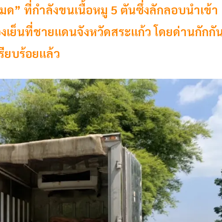
” ที่กำลังขนเนื้อหมู 5 ตันซึ่งลักลอบนำเข้า
ย็นที่ชายแดนจังหวัดสระแก้ว โดยด่านกักกั
เรียบร้อยแล้ว