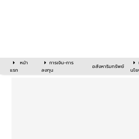
หน้า
การเงิน-การ
อสังหาริมทรัพย์
แรก
ลงทุน
นโย