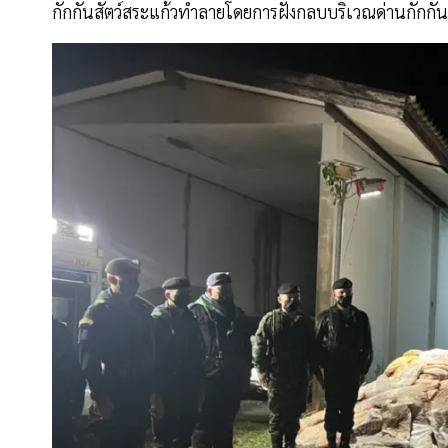
กักกันสัตว์สระแก้วทำลายโดยการฝังกลบบริเวณด่านกักกันสัต