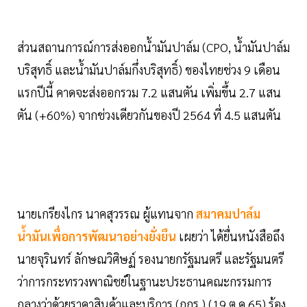
ส่วนสถานการณ์การส่งออกน้ำมันปาล์ม (CPO, น้ำมันปาล์ม
บริสุทธิ์ และน้ำมันปาล์มกึ่งบริสุทธิ์) ของไทยช่วง 9 เดือน
แรกปีนี้ คาดจะส่งออกรวม 7.2 แสนตัน เพิ่มขึ้น 2.7 แสน
ตัน (+60%) จากช่วงเดียวกันของปี 2564 ที่ 4.5 แสนตัน
นายเกรียงไกร นาคสุวรรณ ผู้แทนจาก
สมาคมปาล์ม
น้ำมันเพื่อการพัฒนาอย่างยั่งยืน
เผยว่า ได้ยื่นหนังสือถึง
นายจุรินทร์ ลักษณวิศิษฏ์ รองนายกรัฐมนตรี และรัฐมนตรี
ว่าการกระทรวงพาณิชย์ในฐานะประธานคณะกรรมการ
กลางว่าด้วยราคาสินค้าและบริการ (กกร.) (19 ต.ค.65) ร้อง