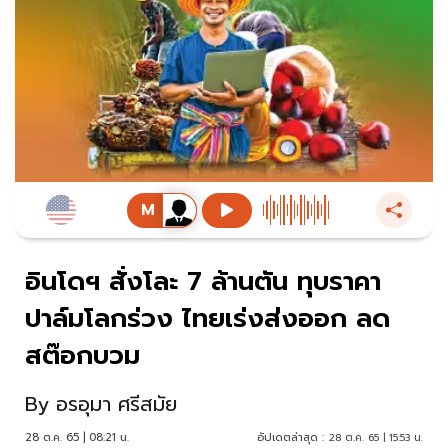
อินโดฯ สั่งโละ 7 ล้านตัน ทุบราคา
ปาล์มโลกร่วง ไทยเร่งส่งออก ลด
สต๊อกบวม
By
อรอุมา ศรีสมัย
28 ต.ค. 65 | 08:21 น.
อัปเดตล่าสุด :
28 ต.ค. 65 | 15:53 น.