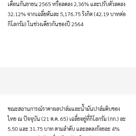
เดือนกันยายน 2565 หรือลดลง 2.36% และปรับตัวลดลง
32.12% จากเฉลี่ยตันละ 5,176.75 ริงกิต (42.19 บาทต่อ
กิโลกรัม) ในช่วงเดียวกันของปี 2564
ขณะสถานการณ์ราคาผลปาล์มและน้ำมันปาล์มดิบของ
ไทย ณ ปัจจุบัน (21 ต.ค. 65) เฉลี่ยอยู่ที่กิโลกรัม (กก.) ละ
5.50 และ 31.75 บาท ตามลำดับ และลดลงร้อยละ 4%