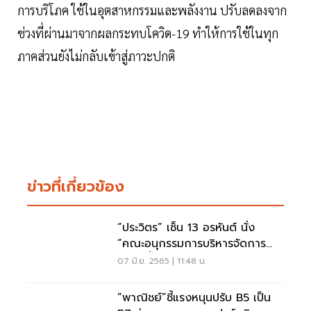
การบริโภค ใช้ในอุตสาหกรรมและพลังงาน ปรับลดลงจาก
ช่วงที่ผ่านมาจากผลกระทบโควิด-19 ทำให้การใช้ในทุก
ภาคส่วนยังไม่กลับเข้าสู่ภาวะปกติ
ข่าวที่เกี่ยวข้อง
“ประวิตร” เซ็น 13 อรหันต์ นั่ง
“คณะอนุกรรมการบริหารจัดการ
สมดุลน้ำมันปาล์ม”
07 มิ.ย. 2565 | 11:48 น.
“พาณิชย์”ชี้แรงหนุนปรับ B5 เป็น