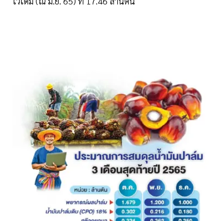
ไว้เดิม (ณ มิ.ย. 65) ที่ 17.46 ล้านตัน