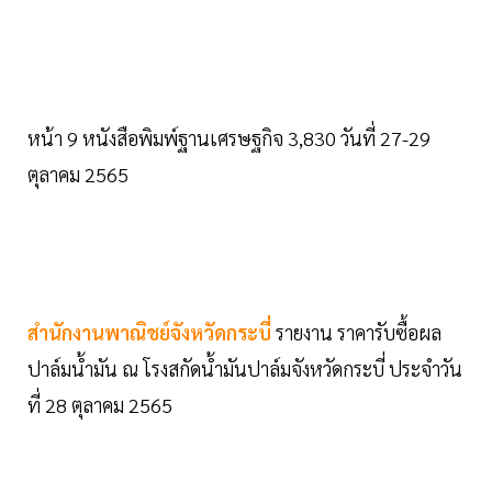
หน้า 9 หนังสือพิมพ์ฐานเศรษฐกิจ 3,830 วันที่ 27-29
ตุลาคม 2565
สำนักงานพาณิชย์จังหวัดกระบี่
รายงาน ราคารับซื้อผล
ปาล์มน้ำมัน ณ โรงสกัดน้ำมันปาล์มจังหวัดกระบี่ ประจำวัน
ที่ 28 ตุลาคม 2565