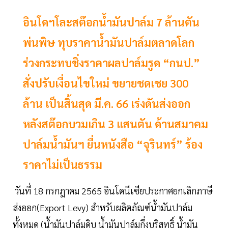
อินโดฯโละสต๊อกน้ำมันปาล์ม 7 ล้านตัน
พ่นพิษ ทุบราคาน้ำมันปาล์มตลาดโลก
ร่วงกระทบชิ่งราคาผลปาล์มรูด “กนป.”
สั่งปรับเงื่อนไขใหม่ ขยายชดเชย 300
ล้าน เป็นสิ้นสุด มี.ค. 66 เร่งดันส่งออก
หลังสต๊อกบวมเกิน 3 แสนตัน ด้านสมาคม
ปาล์มน้ำมันฯ ยื่นหนังสือ “จุรินทร์” ร้อง
ราคาไม่เป็นธรรม
วันที่ 18 กรกฎาคม 2565 อินโดนีเซียประกาศยกเลิกภาษี
ส่งออก(Export Levy) สำหรับผลิตภัณฑ์น้ำมันปาล์ม
ทั้งหมด (น้ำมันปาล์มดิบ น้ำมันปาล์มกึ่งบริสุทธิ์ น้ำมัน