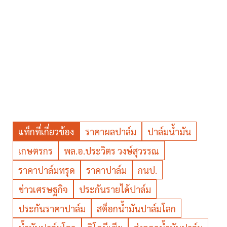
แท็กที่เกี่ยวข้อง
ราคาผลปาล์ม
ปาล์มน้ำมัน
เกษตรกร
พล.อ.ประวิตร วงษ์สุวรรณ
ราคาปาล์มทรุด
ราคาปาล์ม
กนป.
ข่าวเศรษฐกิจ
ประกันรายได้ปาล์ม
ประกันราคาปาล์ม
สต็อกน้ำมันปาล์มโลก