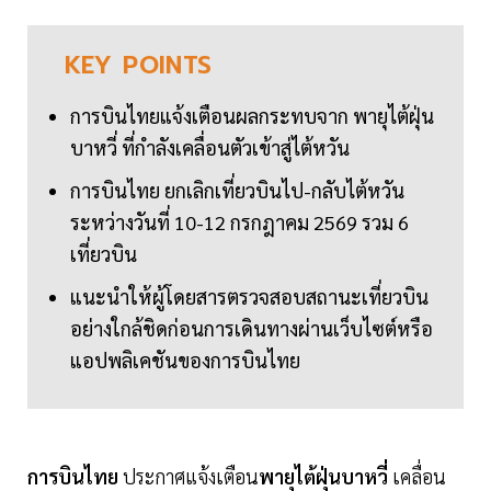
KEY
POINTS
การบินไทยแจ้งเตือนผลกระทบจาก พายุไต้ฝุ่น
บาหวี่ ที่กำลังเคลื่อนตัวเข้าสู่ไต้หวัน
การบินไทย ยกเลิกเที่ยวบินไป-กลับไต้หวัน
ระหว่างวันที่ 10-12 กรกฎาคม 2569 รวม 6
เที่ยวบิน
แนะนำให้ผู้โดยสารตรวจสอบสถานะเที่ยวบิน
อย่างใกล้ชิดก่อนการเดินทางผ่านเว็บไซต์หรือ
แอปพลิเคชันของการบินไทย
การบินไทย
ประกาศแจ้งเตือน
พายุไต้ฝุ่นบาหวี่
เคลื่อน