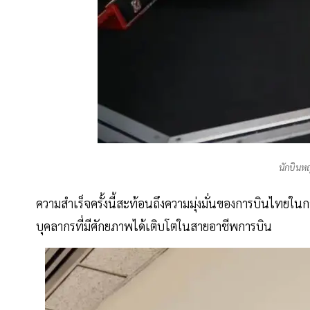
นักบินห
ความสำเร็จครั้งนี้สะท้อนถึงความมุ่งมั่นของการบินไทย
บุคลากรที่มีศักยภาพได้เติบโตในสายอาชีพการบิน