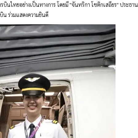
การบินไทยอย่างเป็นทางการ โดยมี "จันทริกา โชติกเสถียร" ประธาน
รบิน ร่วมแสดงความยินดี