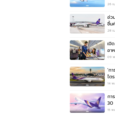
ญี่ป
26 เม
อ่ว
ขึ้
ทางบ
28 เม
เปิ
อาห
20
09 พ.
'กา
ไตร
วิก
14 พ.
การ
30 %
คุณ
15 พ.