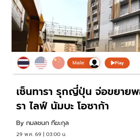
Play
เซ็นทารา รุกญี่ปุ่น จ่อขยาย
รา ไลฟ์ นัมบะ โอซาก้า
By
กมลชนก ทีฆะกุล
29 พ.ค. 69 | 03:00 น.