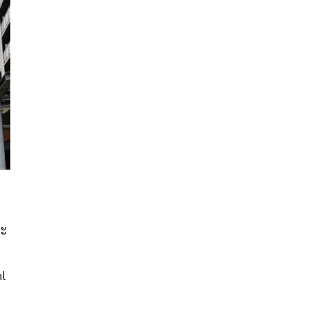
บะ
al