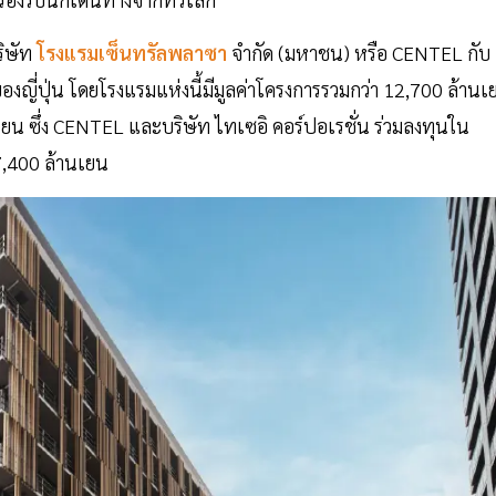
ิษัท
โรงแรมเซ็นทรัลพลาซา
จำกัด (มหาชน) หรือ CENTEL กับ
องญี่ปุ่น โดยโรงแรมแห่งนี้มีมูลค่าโครงการรวมกว่า 12,700 ล้านเ
เยน ซึ่ง CENTEL และบริษัท ไทเซอิ คอร์ปอเรชั่น ร่วมลงทุนใน
7,400 ล้านเยน