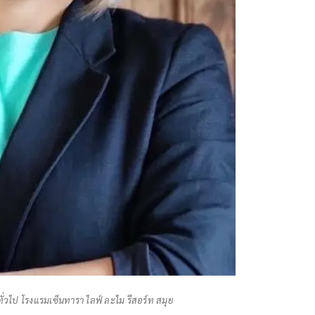
ั่วไป โรงแรมเซ็นทารา ไลฟ์ ละไม รีสอร์ท สมุย