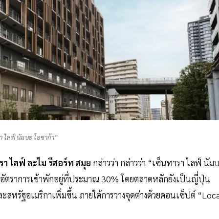
า ไลฟ์ นัมบะ โอซาก้า”
า ไลฟ์ ละไม รีสอร์ท สมุย
กล่าวว่า กล่าวว่า “เซ็นทารา ไลฟ์ นัม
ีอัตราการเข้าพักอยู่ที่ประมาณ 30% โดยตลาดหลักยังเป็นญี่ปุ่น
ะสหรัฐอเมริกาเพิ่มขึ้น ภายใต้การวางจุดต่างด้วยคอนเซ็ปต์ “Loc