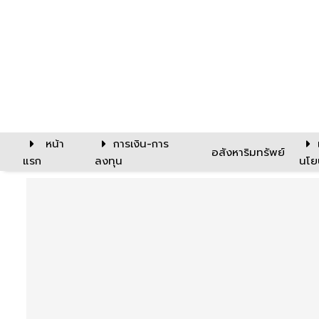
หน้า
การเงิน-การ
อสังหาริมทรัพย์
แรก
ลงทุน
นโย