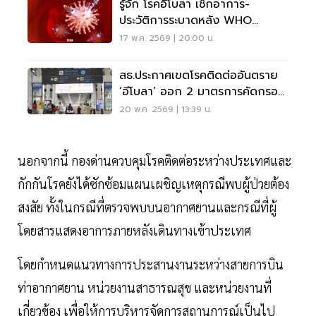
รู้จัก โรคอีโบลา เช็กอาการ-
ประวัติการระบาดหลัง WHO
ประกาศภาวะฉุกเฉิน
17 พ.ค. 2569 | 20:00 น.
สธ.ประกาศเขตโรคติดต่ออันตราย
‘อีโบลา’ ออก 2 มาตรการคัดกรอง
ผู้เดินทางเข้าไทย
20 พ.ค. 2569 | 13:39 น.
นอกจากนี้ กองด่านควบคุมโรคติดต่อระหว่างประเทศและ
กักกันโรคยังได้ซักซ้อมแผนเผชิญเหตุกรณีพบผู้ป่วยต้อง
สงสัย ทั้งในกรณีที่ตรวจพบบนอากาศยานและกรณีที่ผู้
โดยสารแสดงอาการภายหลังเดินทางเข้าประเทศ
โดยกำหนดแนวทางการประสานงานระหว่างสายการบิน
ท่าอากาศยาน หน่วยงานสาธารณสุข และหน่วยงานที่
เกี่ยวข้อง เพื่อให้การบริหารจัดการสถานการณ์เป็นไป