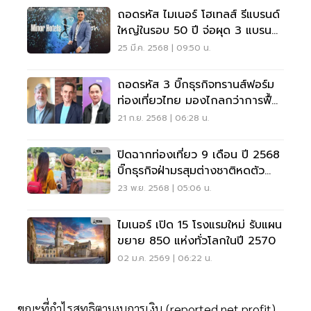
ถอดรหัส ไมเนอร์ โฮเทลส์ รีแบรนด์
ใหญ่ในรอบ 50 ปี จ่อผุด 3 แบรนด์
ใหม่
25 มี.ค. 2568 | 09:50 น.
ถอดรหัส 3 บิ๊กธุรกิจทรานส์ฟอร์ม
ท่องเที่ยวไทย มองไกลกว่าการฟื้น
ตัว
21 ก.ย. 2568 | 06:28 น.
ปิดฉากท่องเที่ยว 9 เดือน ปี 2568
บิ๊กธุรกิจฝ่ามรสุมต่างชาติหดตัว
พลิกวิกฤต โกยกำไร
23 พ.ย. 2568 | 05:06 น.
ไมเนอร์ เปิด 15 โรงแรมใหม่ รับแผน
ขยาย 850 แห่งทั่วโลกในปี 2570
02 ม.ค. 2569 | 06:22 น.
ขณะที่กำไรสุทธิตามงบการเงิน (reported net profit)